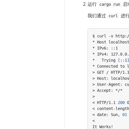
运行
启
cargo run
我们通过
进
curl
*   Trying 
[
::1
* Connected to 
< HTTP/1.1 
200
< content-lengt
< date: Sun, 
01