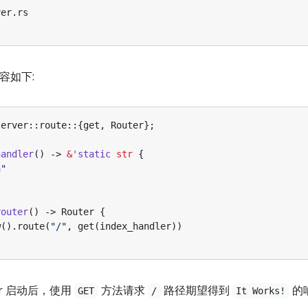
容如下:
server
::
route
::
{
get
,
Router
};
handler
()
-> 
&
'static
str
{
n
"
router
()
-> 
Router
{
w
().
route
(
"/"
,
get
(
index_handler
))
er 启动后，使用
方法请求
路径期望得到
的
GET
/
It Works!