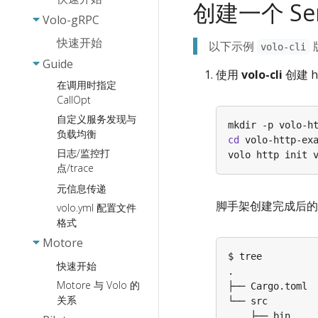
创建一个 Ser
路由响应
Volo-gRPC
Static-FS
快速开始
以下示例
volo-cli
中间件
Guide
使用
volo-cli
创建 h
WebSocket
在调用时指定
CallOpt
自定义服务发现与
负载均衡
cd
日志/监控打
点/trace
元信息传递
脚手架创建完成后的
volo.yml 配置文件
格式
Motore
快速开始
Motore 与 Volo 的
关系