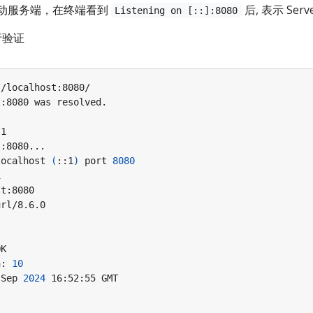
动服务端，在终端看到
后, 表示 Se
Listening on [::]:8080
行验证
]
localhost 
(
::1
)
 port 
8080
h: 
10
 Sep 
2024