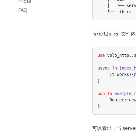
Pilota
FAQ
文件内
src/lib.rs
use
volo_http
::
async
fn
index_
"It Works!
\
}
pub
fn
example_
Router
::
ne
}
可以看出，当 serv