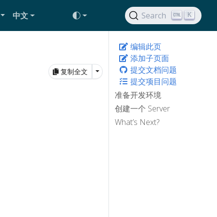
中文
Search
K
编辑此页
添加子页面
提交文档问题
Toggle Dropdown
复制全文
提交项目问题
准备开发环境
创建一个 Server
What’s Next?