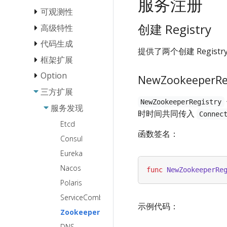
服务注册
StreamX
可观测性
负载均衡
协议
StreamX 基
创建 Registry
超时控制
高级特性
埋点粒度
础流编程
请求重试
直连访问
链路跟踪
传输协议
代码生成
Payload 校验
StreamX 流
提供了两个创建 Registr
熔断
Streaming
连接类型
日志
泛化调用
框架扩展
Thriftgo 反射使
中间件最佳
用文档
Fallback
实践
业务异常
序列化协
gRPC
Metainfo
基本使用
Option
Middleware 扩
NewZookeeperRe
代码生成工具
议
流错误处理
限流
展
预热
Thrift-HTTP
Thrift
Server SDK化
三方扩展
Client Option
最佳实践
Combine
映射的 IDL
Streaming
自定义访问控制
Suite 扩展
Panic 处理
Binary
NewZookeeperRegistry
定制框架错误处
Server Option
服务发现
Service [已弃
StreamX 流
规范
over
时时间共同传入
理
Connec
服务注册扩展
框架 RPC 信息
Protobuf
用]
元消息透传
gRPC
Call Option
泛化调用接
Etcd
的获取
服务端 启动/退
服务发现扩展
最佳实践
Hessian2
函数签名：
Thrift Validator
入
gRPC
出 前后定制业
Consul
流生命周期
负载均衡扩展
dynamicgo
Streaming
务逻辑
Fastpb
Eureka
控制最佳实
指南
优雅
监控扩展
扩展 Service 代
gRPC Proxy
践
退出
Nacos
使用 Thrift
func
NewZookeeperRe
编解码 (协议) 扩
码生成模板
Frugal
StreamX 流
反射提升泛
Polaris
展
生成引用结构体
超时控制
化调用性能
xDS 支持
ServiceComb
传输模块扩展
自定义脚手架模
流式细粒度
示例代码：
按需序列化使用
Transport
板
Zookeeper
事件追踪
指南
Pipeline-Bound
Thriftgo IDL 裁
DNS