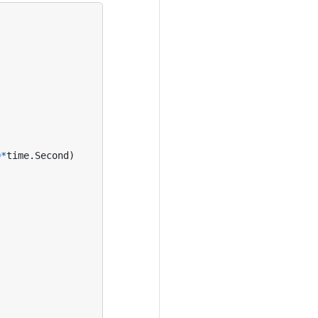
0
*
time
.
Second
)