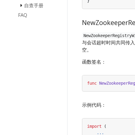
}
自查手册
如何 Mock
Client 调用
FAQ
Panic 自查手册
高效 Debug
NewZookeeperRe
内存泄漏自查手
册
NewZookeeperRegistryW
FastWrite/FastRead
与会话超时时间共同传
报错 Panic
空。
函数签名：
func
NewZookeeperRe
示例代码：
import
(
...