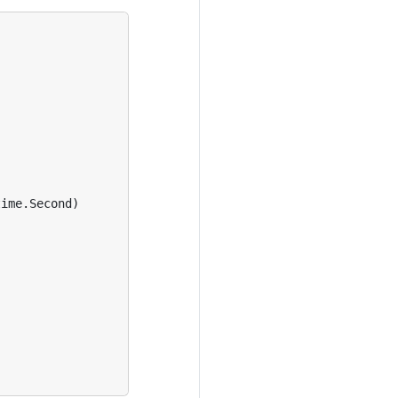
time
.
Second
)