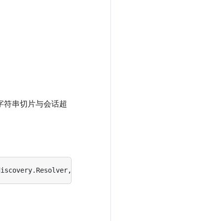
个字符串切片与会话超
discovery
.
Resolver
,
error
)