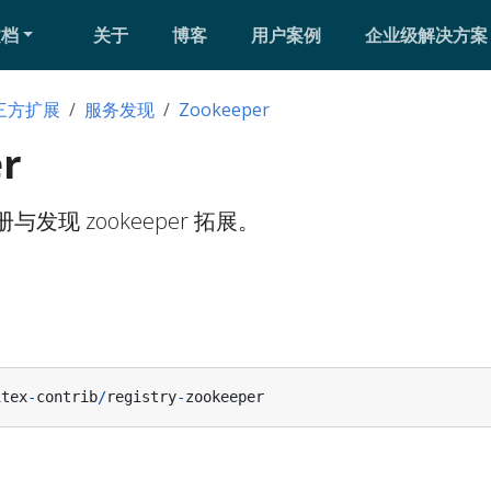
文档
关于
博客
用户案例
企业级解决方案
三方扩展
服务发现
Zookeeper
r
册与发现 zookeeper 拓展。
itex
-
contrib
/
registry
-
zookeeper