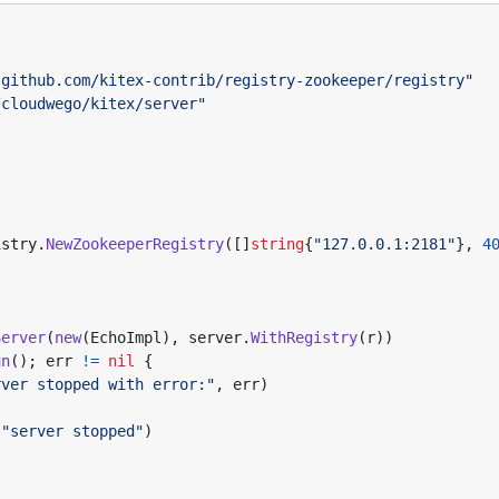
"github.com/kitex-contrib/registry-zookeeper/registry"
/cloudwego/kitex/server"
istry
.
NewZookeeperRegistry
([]
string
{
"127.0.0.1:2181"
},
4
Server
(
new
(
EchoImpl
),
server
.
WithRegistry
(
r
))
un
();
err
!=
nil
{
rver stopped with error:"
,
err
)
(
"server stopped"
)