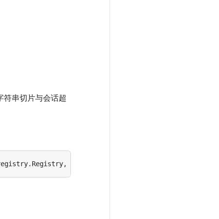
个字符串切片与会话超
registry
.
Registry
,
error
)