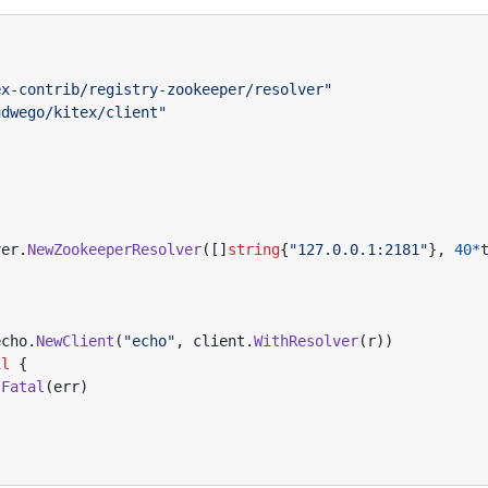
ex-contrib/registry-zookeeper/resolver"
udwego/kitex/client"
ver
.
NewZookeeperResolver
([]
string
{
"127.0.0.1:2181"
},
40
*
echo
.
NewClient
(
"echo"
,
client
.
WithResolver
(
r
))
il
{
.
Fatal
(
err
)