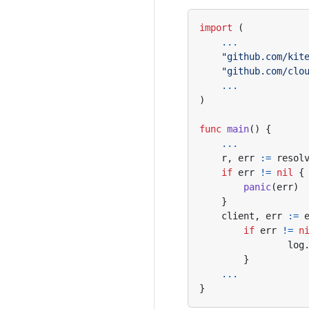
import
(
...
"github.com/kit
"github.com/clo
...
)
func
main
()
{
...
r
,
err
:=
resol
if
err
!=
nil
{
panic
(
err
)
}
client
,
err
:=
if
err
!=
n
log
}
...
}