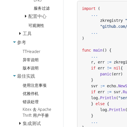
StreamX 流
请求成本度量
扩展
切工具
编程常见问
服务过滤
import
(
单 Server 多
元信息传递扩展
题 QA
Protoc
...
配置中心
Service
Validator
诊断模块扩展
zkregistry
可观测性
Etcd
Goroutine-
单 Server 多
自定义结构体
"github.com
已实现的扩展
Local-Storage
Service
Tags
...
工具
Apollo
功能使用
)
多 Service
SkipDecoder
Nacos
参考
kitexcall: 发送
Proxy 应用开发
多 Handler
JSON 格式 RPC
Prutal
File
func
main
()
{
TTHeader
指南
生成
请求的 CLI 工具
...
枚举类型检查
Zookeeper
异常说明
r
,
err
:=
zkreg
Consul
版本说明
if
err
!=
nil
{
panic
(
err
)
最佳实践
}
使用注意事项
svr
:=
echo
.
New
if
err
:=
svr
.
R
优雅停机
log
.
Println
(
"se
错误处理
}
else
{
Kitex 去 Apache
log
.
Println
Thrift 用户手册
}
...
集成测试