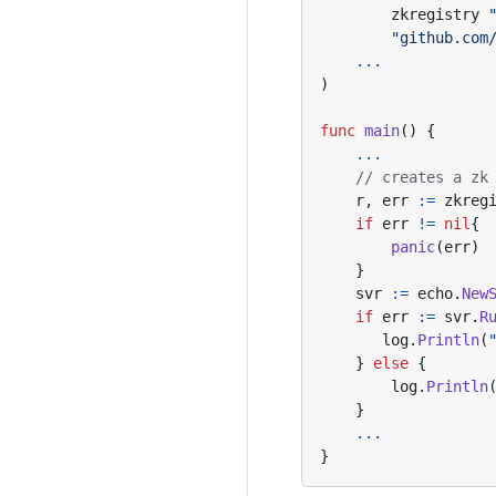
zkregistry
"github.com
...
)
func
main
()
{
...
// creates a zk
r
,
err
:=
zkreg
if
err
!=
nil
{
panic
(
err
)
}
svr
:=
echo
.
New
if
err
:=
svr
.
R
log
.
Println
(
}
else
{
log
.
Println
}
...
}