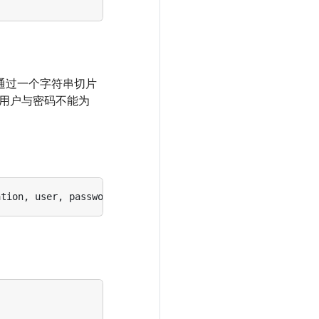
务通过一个字符串切片
用户与密码不能为
ation
,
user
,
password
string
)
(
registry
.
Registry
,
error
)