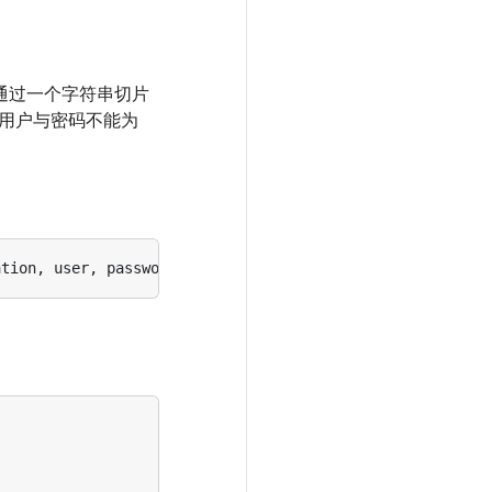
务通过一个字符串切片
用户与密码不能为
ation
,
user
,
password
string
)
(
discovery
.
Resolver
,
error