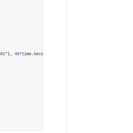
181"
},
40
*
time
.
Second
,
"username"
,
"password"
)