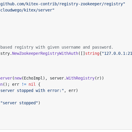
"github.com/kitex-contrib/registry-zookeeper/registry"
/cloudwego/kitex/server"
 based registry with given username and password.
istry
.
NewZookeeperRegistryWithAuth
([]
string
{
"127.0.0.1:2
Server
(
new
(
EchoImpl
),
server
.
WithRegistry
(
r
))
un
();
err
!=
nil
{
"server stopped with error:"
,
err
)
(
"server stopped"
)