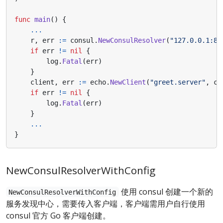
func
main
()
{
...
r
,
err
:=
consul
.
NewConsulResolver
(
"127.0.0.1:85
if
err
!=
nil
{
log
.
Fatal
(
err
)
}
client
,
err
:=
echo
.
NewClient
(
"greet.server"
,
cl
if
err
!=
nil
{
log
.
Fatal
(
err
)
}
...
}
NewConsulResolverWithConfig
使用 consul 创建一个新的
NewConsulResolverWithConfig
服务发现中心，需要传入客户端，客户端需用户自行使用
consul 官方 Go 客户端创建。