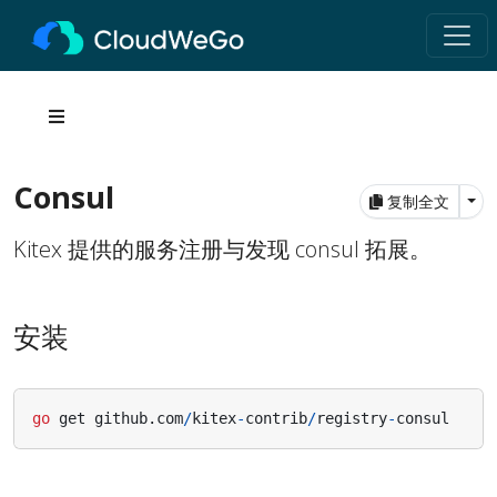
Consul
Tog
复制全文
Kitex 提供的服务注册与发现 consul 拓展。
安装
go
get
github
.
com
/
kitex
-
contrib
/
registry
-
consul