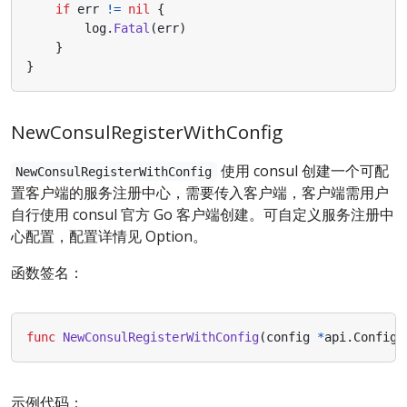
if
err
!=
nil
{
log
.
Fatal
(
err
)
}
}
NewConsulRegisterWithConfig
使用 consul 创建一个可配
NewConsulRegisterWithConfig
置客户端的服务注册中心，需要传入客户端，客户端需用户
自行使用 consul 官方 Go 客户端创建。可自定义服务注册中
心配置，配置详情见 Option。
函数签名：
func
NewConsulRegisterWithConfig
(
config
*
api
.
Config
,
示例代码：