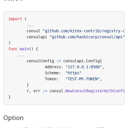
import
(
...
consul
"github.com/kitex-contrib/registry-co
consulapi
"github.com/hashicorp/consul/api"
)
func
main
()
{
...
consulConfig
:=
consulapi
.
Config
{
Address
:
"127.0.0.1:8500"
,
Scheme
:
"https"
Token
:
"TEST-MY-TOKEN"
,
}
r
,
err
:=
consul
.
NewConsulRegisterWithConfig
}
Option