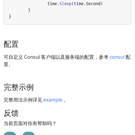
time
.
Sleep
(
time
.
Second
)
}
}
配置
可自定义 Consul 客户端以及服务端的配置，参考
consul
配
置。
完整示例
完整用法示例详见
example
。
反馈
当前页面对你有帮助吗？