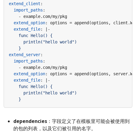
extend_client
:
import_paths
:
- 
example.com/my/pkg
extend_option
:
options = append(options, client.Wi
extend_file
:
|-
    }
extend_server
:
import_paths
:
- 
example.com/my/pkg
extend_option
:
options = append(options, server.Wi
extend_file
:
|-
    }
dependencies
：字段定义了在模板里可能会被使用到
的包的列表，以及它们被引用的名字。