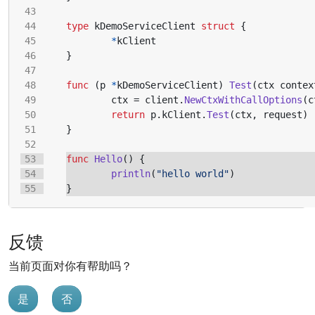
type
kDemoServiceClient
struct
{
*
kClient
}
func
(
p
*
kDemoServiceClient
)
Test
(
ctx
contex
ctx
=
client
.
NewCtxWithCallOptions
(
c
return
p
.
kClient
.
Test
(
ctx
,
request
)
}
func
Hello
()
{
println
(
"hello world"
)
}
反馈
当前页面对你有帮助吗？
是
否