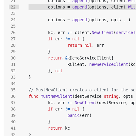
options
=
append
(
options
,
client
.
Wit
options
=
append
(
options
,
client
.
Wit
options
=
append
(
options
,
opts
...
)
kc
,
err
:=
client
.
NewClient
(
serviceI
if
err
!=
nil
{
return
nil
,
err
}
return
&
kDemoServiceClient
{
kClient
:
newServiceClient
(
kc
},
nil
}
// MustNewClient creates a client for the se
func
MustNewClient
(
destService
string
,
opts
kc
,
err
:=
NewClient
(
destService
,
op
if
err
!=
nil
{
panic
(
err
)
}
return
kc
}