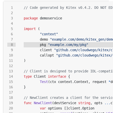
// Code generated by Kitex v0.4.2. DO NOT ED
package
demoservice
import
(
"context"
demo
"example.com/demo/kitex_gen/dem
pkg
"example.com/my/pkg"
client
"github.com/cloudwego/kitex/c
callopt
"github.com/cloudwego/kitex/
)
// Client is designed to provide IDL-compati
type
Client
interface
{
Test
(
ctx
context
.
Context
,
request
*
d
}
// NewClient creates a client for the servic
func
NewClient
(
destService
string
,
opts
...
c
var
options
[]
client
.
Option