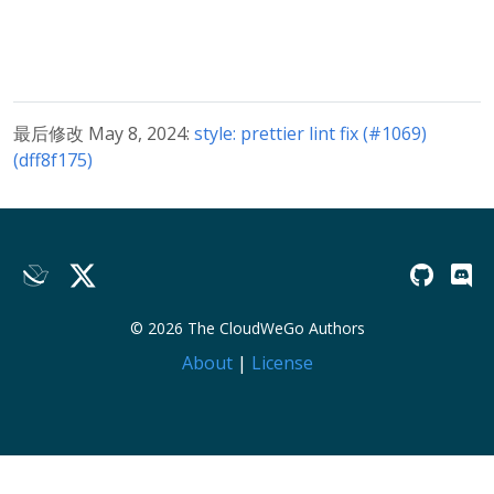
最后修改 May 8, 2024:
style: prettier lint fix (#1069)
(dff8f175)
© 2026 The CloudWeGo Authors
About
|
License