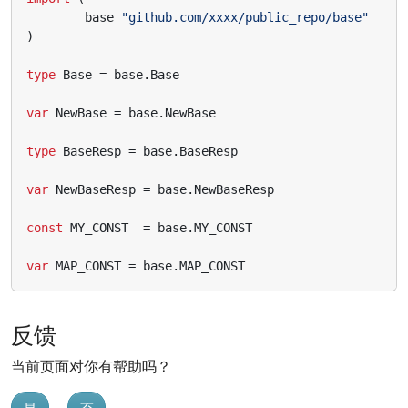
base
"github.com/xxxx/public_repo/base"
)
type
Base
=
base
.
Base
var
NewBase
=
base
.
NewBase
type
BaseResp
=
base
.
BaseResp
var
NewBaseResp
=
base
.
NewBaseResp
const
MY_CONST
=
base
.
MY_CONST
var
MAP_CONST
=
base
.
MAP_CONST
反馈
当前页面对你有帮助吗？