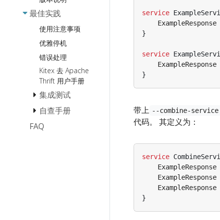
编解码 (协议) 扩
Polaris
最佳实践
展
File
service
ExampleServ
ExampleResponse
ServiceComb
传输模块扩展
Zookeeper
使用注意事项
}
Transport
Zookeeper
Consul
优雅停机
Pipeline-Bound
service
ExampleServ
DNS
错误处理
扩展
ExampleResponse
服务过滤
Kitex 去 Apache
元信息传递扩展
}
Thrift 用户手册
诊断模块扩展
集成测试
已实现的扩展
带上
自查手册
如何 Mock
--combine-service
Client 调用
代码。 其定义为：
FAQ
Panic 自查手册
高效 Debug
内存泄漏自查手
册
service
CombineServ
FastWrite/FastRead
ExampleResponse
报错 Panic
ExampleResponse
ExampleResponse
}