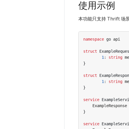
使用示例
本功能只支持 Thrift 场
namespace
go
api
struct
ExampleReque
1
:
string
m
}
struct
ExampleRespo
1
:
string
m
}
service
ExampleServ
ExampleResponse
}
service
ExampleServ