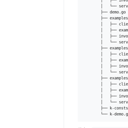
        │   ├── invo
        │   └── serv
        ├── demo.go

        ├── examples
        │   ├── clie
        │   ├── exam
        │   ├── invo
        │   └── serv
        ├── examples
        │   ├── clie
        │   ├── exam
        │   ├── invo
        │   └── serv
        ├── examples
        │   ├── clie
        │   ├── exam
        │   ├── invo
        │   └── serv
        ├── k-consts