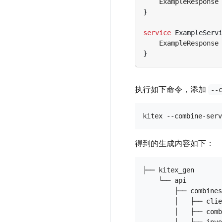
ExampleResponse
}
service
ExampleServ
ExampleResponse
}
执行如下命令，添加
--
得到的生成内容如下：
├── kitex_gen

    └── api

        ├── combines
        │   ├── clie
        │   ├── comb