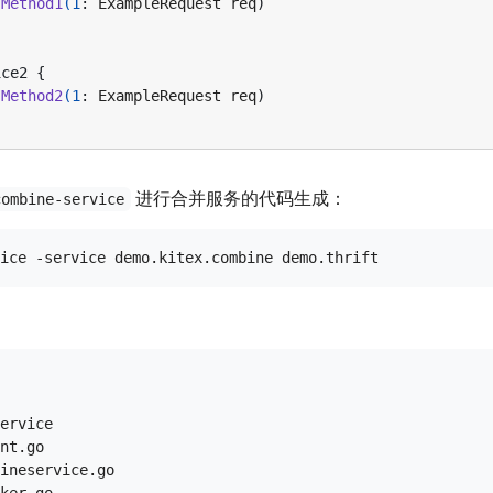
Method1
(
1
:
ExampleRequest
req
)
ice2
{
Method2
(
1
:
ExampleRequest
req
)
进行合并服务的代码生成：
combine-service
ervice

nt.go

ineservice.go
