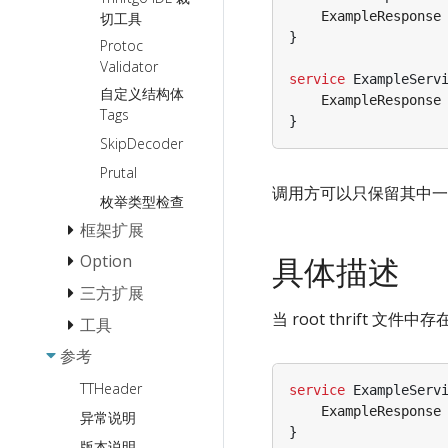
StreamX 流
请求成本度量
ExampleResponse
切工具
编程常见问
单 Server 多
}
题 QA
Protoc
Service
Validator
service
ExampleServ
Goroutine-
单 Server 多
自定义结构体
ExampleResponse
Local-Storage
Service
Tags
}
功能使用
多 Service
SkipDecoder
Proxy 应用开发
多 Handler
Prutal
指南
生成
调用方可以只保留其中一个 
枚举类型检查
框架扩展
具体描述
Option
Middleware 扩
展
三方扩展
Client Option
Suite 扩展
当 root thrift 文
Server Option
工具
服务发现
服务注册扩展
Call Option
参考
配置中心
kitexcall: 发送
Etcd
服务发现扩展
JSON 格式 RPC
Consul
TTHeader
可观测性
Etcd
service
ExampleServ
请求的 CLI 工具
负载均衡扩展
ExampleResponse
Eureka
异常说明
Apollo
监控扩展
}
Nacos
版本说明
Nacos