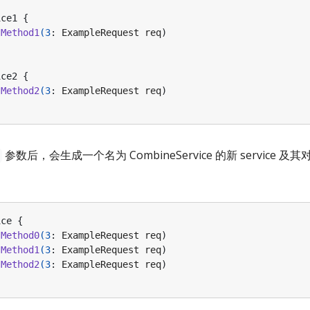
ice1
{
Method1
(
3
:
ExampleRequest
req
)
ice2
{
Method2
(
3
:
ExampleRequest
req
)
参数后，会生成一个名为 CombineService 的新 service 及其对应的
ice
{
Method0
(
3
:
ExampleRequest
req
)
Method1
(
3
:
ExampleRequest
req
)
Method2
(
3
:
ExampleRequest
req
)