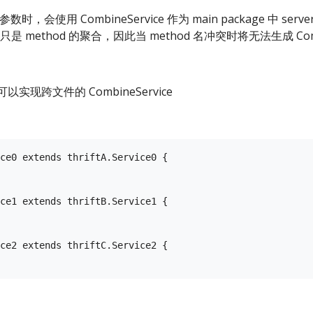
参数时，会使用 CombineService 作为 main package 中 server
ce 只是 method 的聚合，因此当 method 名冲突时将无法生成 Combi
实现跨文件的 CombineService
ce0 extends thriftA.Service0 {

ce1 extends thriftB.Service1 {

ce2 extends thriftC.Service2 {
