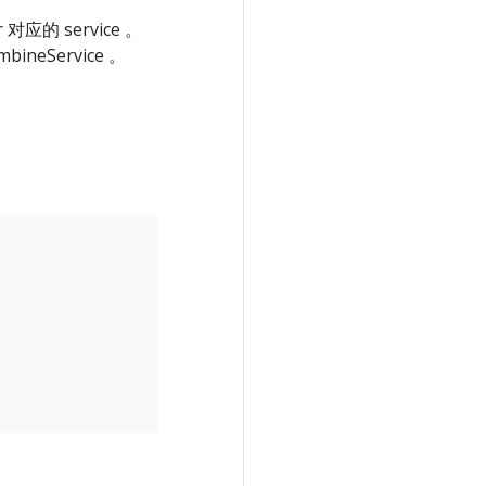
 对应的 service 。
neService 。