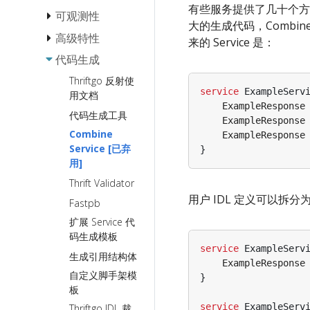
有些服务提供了几十个方法
StreamX
可观测性
负载均衡
大的生成代码，Combine 
协议
StreamX 基
超时控制
高级特性
埋点粒度
来的 Service 是：
础流编程
请求重试
直连访问
链路跟踪
传输协议
代码生成
Payload 校验
StreamX 流
熔断
Streaming
连接类型
日志
泛化调用
Thriftgo 反射使
中间件最佳
service
ExampleServ
用文档
Fallback
实践
业务异常
序列化协
gRPC
Metainfo
基本使用
ExampleResponse
代码生成工具
议
流错误处理
限流
预热
Thrift-HTTP
Thrift
ExampleResponse
Server SDK化
最佳实践
Combine
映射的 IDL
Streaming
ExampleResponse
自定义访问控制
Panic 处理
Binary
定制框架错误处
Service [已弃
StreamX 流
规范
over
}
理
框架 RPC 信息
Protobuf
用]
元消息透传
gRPC
泛化调用接
的获取
服务端 启动/退
最佳实践
Hessian2
Thrift Validator
入
gRPC
出 前后定制业
流生命周期
dynamicgo
Streaming
用户 IDL 定义可以拆分为三
务逻辑
Fastpb
控制最佳实
指南
优雅
扩展 Service 代
gRPC Proxy
践
退出
使用 Thrift
码生成模板
Frugal
StreamX 流
反射提升泛
service
ExampleServ
生成引用结构体
超时控制
化调用性能
xDS 支持
ExampleResponse
自定义脚手架模
流式细粒度
}
按需序列化使用
板
事件追踪
指南
service
ExampleServ
Thriftgo IDL 裁