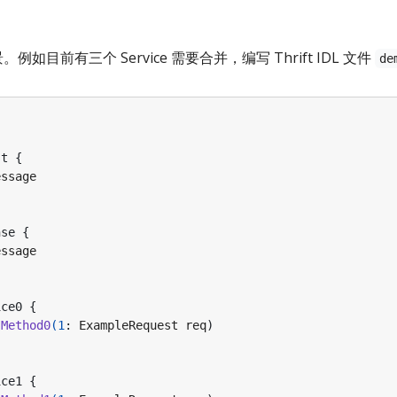
景。例如目前有三个 Service 需要合并，编写 Thrift IDL 文件
de
st
{
essage
nse
{
essage
ice0
{
Method0
(
1
:
ExampleRequest
req
)
ice1
{