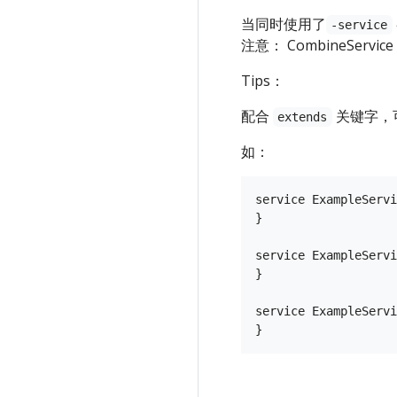
当同时使用了
-service
注意： CombineServi
Tips：
配合
关键字，可以
extends
如：
service ExampleServi
}

service ExampleServi
}

service ExampleServi