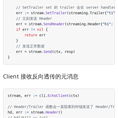
// SetTrailer set 的 trailer 会在 server handl
err
:=
stream
.
SetTrailer
(
streaming
.
Trailer
{
"t1"
:
// 立刻发送 Header
err
=
stream
.
SendHeader
(
streaming
.
Header
{
"h1"
:
"
if
err
!=
nil
{
return
err
}
// 发送正常数据
err
=
stream
.
Send
(
ctx
,
resp
)
}
Client 接收反向透传的元消息
stream
,
err
:=
cli
.
EchoClient
(
ctx
)
// Header/Trailer 函数会一直阻塞到对端发送了 Header/
hd
,
err
:=
stream
.
Header
()
// hd["h1"] == "v1"