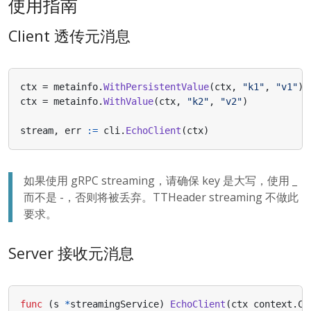
使用指南
Client 透传元消息
ctx
=
metainfo
.
WithPersistentValue
(
ctx
,
"k1"
,
"v1"
)
ctx
=
metainfo
.
WithValue
(
ctx
,
"k2"
,
"v2"
)
stream
,
err
:=
cli
.
EchoClient
(
ctx
)
如果使用 gRPC streaming，请确保 key 是大写，使用 _
而不是 -，否则将被丢弃。TTHeader streaming 不做此
要求。
Server 接收元消息
func
(
s
*
streamingService
)
EchoClient
(
ctx
context
.
Co