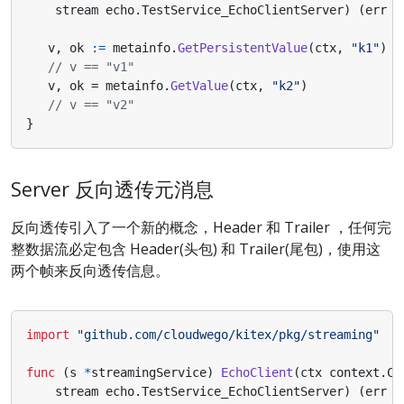
stream
echo
.
TestService_EchoClientServer
)
(
err
e
v
,
ok
:=
metainfo
.
GetPersistentValue
(
ctx
,
"k1"
)
// v == "v1"
v
,
ok
=
metainfo
.
GetValue
(
ctx
,
"k2"
)
// v == "v2"
}
Server 反向透传元消息
反向透传引入了一个新的概念，Header 和 Trailer ，任何完
整数据流必定包含 Header(头包) 和 Trailer(尾包)，使用这
两个帧来反向透传信息。
import
"github.com/cloudwego/kitex/pkg/streaming"
func
(
s
*
streamingService
)
EchoClient
(
ctx
context
.
Co
stream
echo
.
TestService_EchoClientServer
)
(
err
e