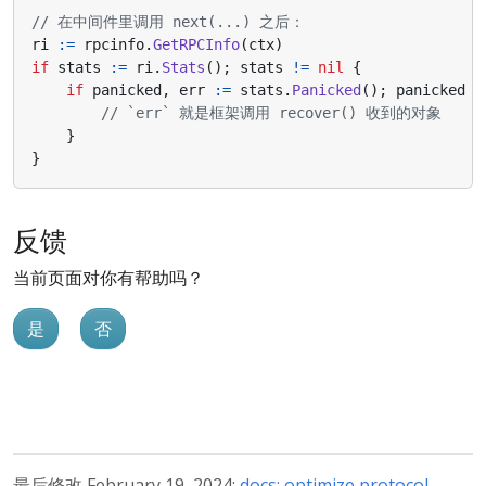
// 在中间件里调用 next(...) 之后：
ri
:=
rpcinfo
.
GetRPCInfo
(
ctx
)
if
stats
:=
ri
.
Stats
();
stats
!=
nil
{
if
panicked
,
err
:=
stats
.
Panicked
();
panicked
{
// `err` 就是框架调用 recover() 收到的对象
}
}
反馈
当前页面对你有帮助吗？
是
否
最后修改 February 19, 2024:
docs: optimize protocol