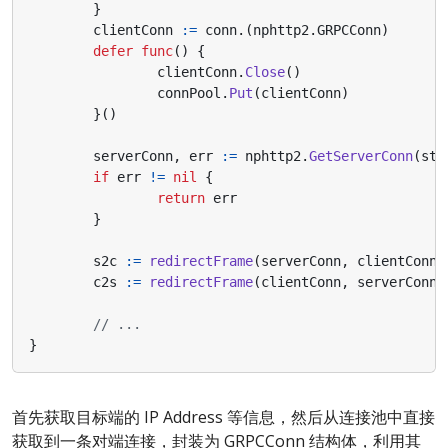
}
clientConn
:=
conn
.(
nphttp2
.
GRPCConn
)
defer
func
()
{
clientConn
.
Close
()
connPool
.
Put
(
clientConn
)
}()
serverConn
,
err
:=
nphttp2
.
GetServerConn
(
str
if
err
!=
nil
{
return
err
}
s2c
:=
redirectFrame
(
serverConn
,
clientConn
)
c2s
:=
redirectFrame
(
clientConn
,
serverConn
)
// ...
}
首先获取目标端的 IP Address 等信息，然后从连接池中直接
获取到一条对端连接，封装为 GRPCConn 结构体，利用其