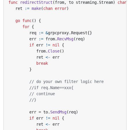
func
redirectStruct
(
from
,
to
streaming
.
Stream
)
chan
ret
:=
make
(
chan
error
)
go
func
()
{
for
{
req
:=
&
grpcproxy
.
Request
{}
err
:=
from
.
RecvMsg
(
req
)
if
err
!=
nil
{
from
.
Close
()
ret
<-
err
break
}
// do your own filter logic here
//if req.Name==xxx{
// continue
//}
err
=
to
.
SendMsg
(
req
)
if
err
!=
nil
{
ret
<-
err