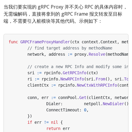
当我们要实现的 gRPC Proxy 并不关心 RPC 的具体内容时，
无需编解码，直接将拿到的 gRPC Frame 报文转发至目标
端，不需要引入桩模块等其他代码。示例如下：
func
GRPCFrameProxyHandler
(
ctx
context
.
Context
,
meth
// find target address by methodName
network
,
address
:=
proxy
.
Resolve
(
methodName
// create a new RPC Info and modify some inf
sri
:=
rpcinfo
.
GetRPCInfo
(
ctx
)
ri
:=
rpcinfo
.
NewRPCInfo
(
sri
.
From
(),
sri
.
To
(
clientCtx
:=
rpcinfo
.
NewCtxWithRPCInfo
(
conte
conn
,
err
:=
connPool
.
Get
(
clientCtx
,
network
Dialer
:
netpoll
.
NewDialer
(),
ConnectTimeout
:
0
,
})
if
err
!=
nil
{
return
err