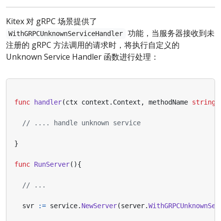
Kitex 对 gRPC 场景提供了
功能，当服务器接收到未
WithGRPCUnknownServiceHandler
注册的 gRPC 方法调用的请求时，将执行自定义的
Unknown Service Handler 函数进行处理：
func
handler
(
ctx
context
.
Context
,
methodName
string
,
// .... handle unknown service
}
func
RunServer
(){
// ...
svr
:=
service
.
NewServer
(
server
.
WithGRPCUnknownSer