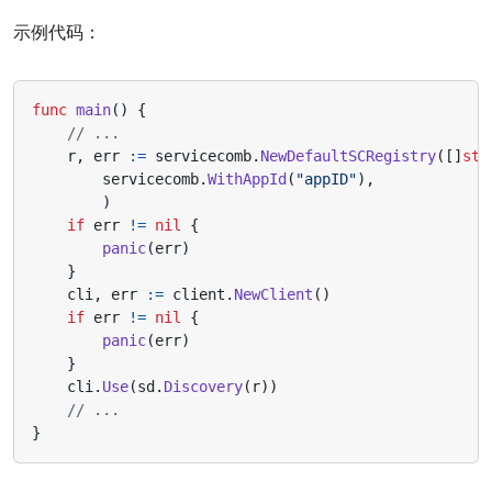
示例代码：
func
main
()
{
// ...
r
,
err
:=
servicecomb
.
NewDefaultSCRegistry
([]
str
servicecomb
.
WithAppId
(
"appID"
),
)
if
err
!=
nil
{
panic
(
err
)
}
cli
,
err
:=
client
.
NewClient
()
if
err
!=
nil
{
panic
(
err
)
}
cli
.
Use
(
sd
.
Discovery
(
r
))
// ...
}