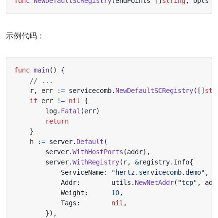
func
NewDefaultSCRegistry
(
endPoints
[]
string
,
opts
.
示例代码：
func
main
()
{
// ...
r
,
err
:=
servicecomb
.
NewDefaultSCRegistry
([]
str
if
err
!=
nil
{
log
.
Fatal
(
err
)
return
}
h
:=
server
.
Default
(
server
.
WithHostPorts
(
addr
),
server
.
WithRegistry
(
r
,
&
registry
.
Info
{
ServiceName
:
"hertz.servicecomb.demo"
,
Addr
:
utils
.
NewNetAddr
(
"tcp"
,
add
Weight
:
10
,
Tags
:
nil
,
}),