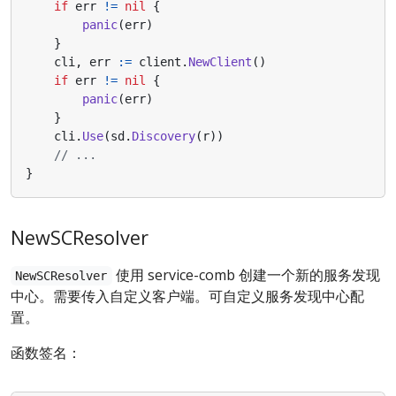
if
err
!=
nil
{
panic
(
err
)
}
cli
,
err
:=
client
.
NewClient
()
if
err
!=
nil
{
panic
(
err
)
}
cli
.
Use
(
sd
.
Discovery
(
r
))
// ...
}
NewSCResolver
使用 service-comb 创建一个新的服务发现
NewSCResolver
中心。需要传入自定义客户端。可自定义服务发现中心配
置。
函数签名：