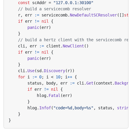
const
scAddr
=
"127.0.0.1:30100"
// build a servicecomb resolver
r
,
err
:=
servicecomb
.
NewDefaultSCResolver
([]
str
if
err
!=
nil
{
panic
(
err
)
}
// build a hertz client with the servicecomb res
cli
,
err
:=
client
.
NewClient
()
if
err
!=
nil
{
panic
(
err
)
}
cli
.
Use
(
sd
.
Discovery
(
r
))
for
i
:=
0
;
i
<
10
;
i
++
{
status
,
body
,
err
:=
cli
.
Get
(
context
.
Backgro
if
err
!=
nil
{
hlog
.
Fatal
(
err
)
}
hlog
.
Infof
(
"code=%d,body=%s"
,
status
,
string
}
}