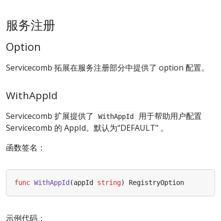
服务注册
Option
Servicecomb 拓展在服务注册部分中提供了 option 配置。
WithAppId
Servicecomb 扩展提供了
用于帮助用户配置
WithAppId
Servicecomb 的 AppId。默认为“DEFAULT" 。
函数签名：
func
WithAppId
(
appId
string
)
RegistryOption
示例代码：