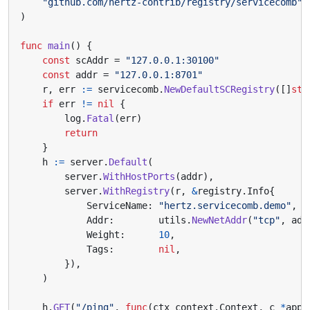
"github.com/hertz-contrib/registry/servicecomb"
)
func
main
()
{
const
scAddr
=
"127.0.0.1:30100"
const
addr
=
"127.0.0.1:8701"
r
,
err
:=
servicecomb
.
NewDefaultSCRegistry
([]
str
if
err
!=
nil
{
log
.
Fatal
(
err
)
return
}
h
:=
server
.
Default
(
server
.
WithHostPorts
(
addr
),
server
.
WithRegistry
(
r
,
&
registry
.
Info
{
ServiceName
:
"hertz.servicecomb.demo"
,
Addr
:
utils
.
NewNetAddr
(
"tcp"
,
add
Weight
:
10
,
Tags
:
nil
,
}),
)
h
.
GET
(
"/ping"
,
func
(
ctx
context
.
Context
,
c
*
app
.