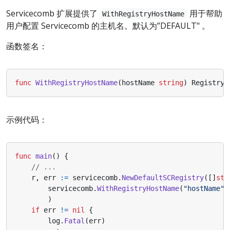
Servicecomb 扩展提供了
用于帮助
WithRegistryHostName
用户配置 Servicecomb 的主机名。默认为”DEFAULT" 。
函数签名：
func
WithRegistryHostName
(
hostName
string
)
RegistryO
示例代码：
func
main
()
{
// ...
r
,
err
:=
servicecomb
.
NewDefaultSCRegistry
([]
str
servicecomb
.
WithRegistryHostName
(
"hostName"
)
)
if
err
!=
nil
{
log
.
Fatal
(
err
)