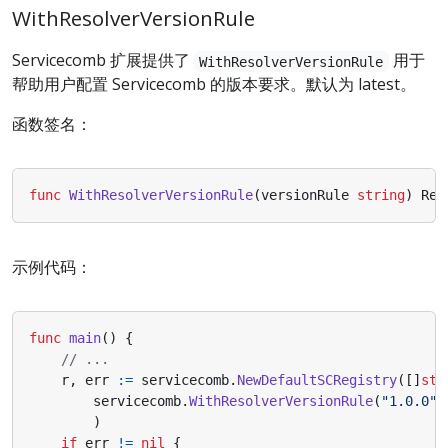
WithResolverVersionRule
Servicecomb 扩展提供了
用于
WithResolverVersionRule
帮助用户配置 Servicecomb 的版本要求。默认为 latest。
函数签名：
func
WithResolverVersionRule
(
versionRule
string
)
Res
示例代码：
func
main
()
{
// ...
r
,
err
:=
servicecomb
.
NewDefaultSCRegistry
([]
str
servicecomb
.
WithResolverVersionRule
(
"1.0.0"
)
)
if
err
!=
nil
{