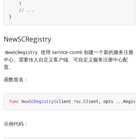
)
// ...
}
NewSCRegistry
使用 service-comb 创建一个新的服务注册
NewSCRegistry
中心。需要传入自定义客户端。可自定义服务注册中心配
置。
函数签名：
func
NewSCRegistry
(
client
*
sc
.
Client
,
opts
...
Regist
示例代码：