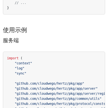
// ...
}
使用示例
服务端
import
(
"context"
"log"
"sync"
"github.com/cloudwego/hertz/pkg/app"
"github.com/cloudwego/hertz/pkg/app/server"
"github.com/cloudwego/hertz/pkg/app/server/regis
"github.com/cloudwego/hertz/pkg/common/utils"
"github.com/cloudwego/hertz/pkg/protocol/consts"