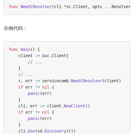
func
NewSCResolver
(
cli
*
sc
.
Client
,
opts
...
ResolverO
示例代码：
func
main
()
{
client
:=
&
sc
.
Client
{
// ...
}
// ...
r
,
err
:=
servicecomb
.
NewSCResolver
(
client
)
if
err
!=
nil
{
panic
(
err
)
}
cli
,
err
:=
client
.
NewClient
()
if
err
!=
nil
{
panic
(
err
)
}
cli
.
Use
(
sd
.
Discovery
(
r
))