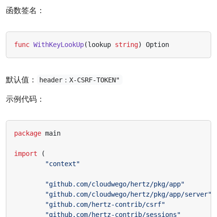
函数签名：
func
WithKeyLookUp
(
lookup
string
)
Option
默认值：
header：X-CSRF-TOKEN"
示例代码：
package
main
import
(
"context"
"github.com/cloudwego/hertz/pkg/app"
"github.com/cloudwego/hertz/pkg/app/server"
"github.com/hertz-contrib/csrf"
"github.com/hertz-contrib/sessions"