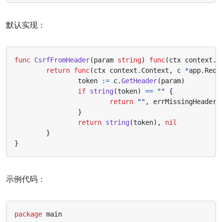
默认实现：
func
CsrfFromHeader
(
param
string
)
func
(
ctx
context
.
C
return
func
(
ctx
context
.
Context
,
c
*
app
.
Requ
token
:=
c
.
GetHeader
(
param
)
if
string
(
token
)
==
""
{
return
""
,
errMissingHeader
}
return
string
(
token
),
nil
}
}
示例代码：
package
main