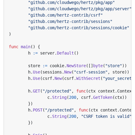
"github.com/cloudwego/hertz/pkg/app"
"github.com/cloudwego/hertz/pkg/app/server"
"github.com/hertz-contrib/csrf"
"github.com/hertz-contrib/sessions"
"github.com/hertz-contrib/sessions/cookie"
)
func
main
()
{
h
:=
server
.
Default
()
store
:=
cookie
.
NewStore
([]
byte
(
"store"
))
h
.
Use
(
sessions
.
New
(
"csrf-session"
,
store
))
h
.
Use
(
csrf
.
New
(
csrf
.
WithSecret
(
"your_secret"
h
.
GET
(
"/protected"
,
func
(
ctx
context
.
Context
c
.
String
(
200
,
csrf
.
GetToken
(
ctx
))
})
h
.
POST
(
"/protected"
,
func
(
ctx
context
.
Contex
c
.
String
(
200
,
"CSRF token is valid"
)
})