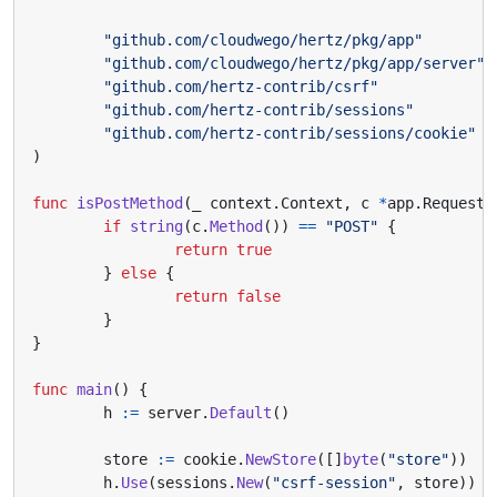
"github.com/cloudwego/hertz/pkg/app"
"github.com/cloudwego/hertz/pkg/app/server"
"github.com/hertz-contrib/csrf"
"github.com/hertz-contrib/sessions"
"github.com/hertz-contrib/sessions/cookie"
)
func
isPostMethod
(
_
context
.
Context
,
c
*
app
.
RequestC
if
string
(
c
.
Method
())
==
"POST"
{
return
true
}
else
{
return
false
}
}
func
main
()
{
h
:=
server
.
Default
()
store
:=
cookie
.
NewStore
([]
byte
(
"store"
))
h
.
Use
(
sessions
.
New
(
"csrf-session"
,
store
))