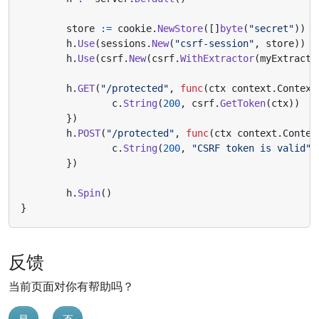
store
:=
cookie
.
NewStore
([]
byte
(
"secret"
))
h
.
Use
(
sessions
.
New
(
"csrf-session"
,
store
))
h
.
Use
(
csrf
.
New
(
csrf
.
WithExtractor
(
myExtracto
h
.
GET
(
"/protected"
,
func
(
ctx
context
.
Context
c
.
String
(
200
,
csrf
.
GetToken
(
ctx
))
})
h
.
POST
(
"/protected"
,
func
(
ctx
context
.
Contex
c
.
String
(
200
,
"CSRF token is valid"
)
})
h
.
Spin
()
}
反馈
当前页面对你有帮助吗？