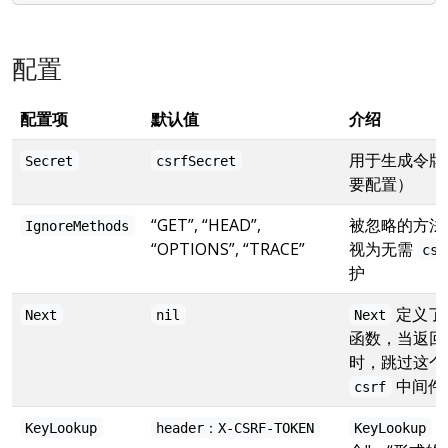
配置
配置项
默认值
介绍
用于生成令牌
Secret
csrfSecret
要配置）
“GET”, “HEAD”,
被忽略的方法
IgnoreMethods
“OPTIONS”, “TRACE”
视为无需
csr
护
定义了
Next
nil
Next
函数，当返回
时，跳过这个
中间件
csrf
KeyLookup
header：X-CSRF-TOKEN
KeyLookup