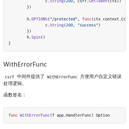
c
.
String
(
200
,
csrf
.
GetToken
(
ctx
))
})
h
.
OPTIONS
(
"/protected"
,
func
(
ctx
context
.
Con
c
.
String
(
200
,
"success"
)
})
h
.
Spin
()
}
WithErrorFunc
中间件提供了
方便用户自定义错误
csrf
WithErrorFunc
处理逻辑。
函数签名：
func
WithErrorFunc
(
f
app
.
HandlerFunc
)
Option