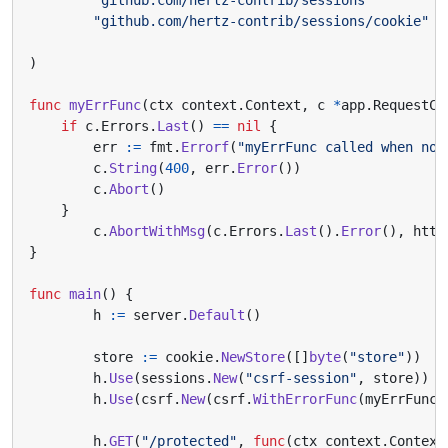
"github.com/hertz-contrib/sessions"
"github.com/hertz-contrib/sessions/cookie"
)
func
myErrFunc
(
ctx
context
.
Context
,
c
*
app
.
RequestCo
if
c
.
Errors
.
Last
()
==
nil
{
err
:=
fmt
.
Errorf
(
"myErrFunc called when no 
c
.
String
(
400
,
err
.
Error
())
c
.
Abort
()
}
c
.
AbortWithMsg
(
c
.
Errors
.
Last
().
Error
(),
http
}
func
main
()
{
h
:=
server
.
Default
()
store
:=
cookie
.
NewStore
([]
byte
(
"store"
))
h
.
Use
(
sessions
.
New
(
"csrf-session"
,
store
))
h
.
Use
(
csrf
.
New
(
csrf
.
WithErrorFunc
(
myErrFunc
)
h
.
GET
(
"/protected"
,
func
(
ctx
context
.
Context