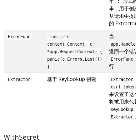
个"
：
“形式的
串，用于创建
从请求中提取
的 Extractor
当
ErrorFunc
func(ctx
context.Context, c
app.Handler
返回一个错误
*app.RequestContext) {
panic(c.Errors.Last())
ErrorFunc
行
}
基于 KeyLookup 创建
Extractor
Extractor
csrf token
果设置了这个
将被用来代替
KeyLookup
。
Extractor
WithSecret