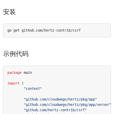
安装
示例代码
package
main
import
(
"context"
"github.com/cloudwego/hertz/pkg/app"
"github.com/cloudwego/hertz/pkg/app/server"
"github.com/hertz-contrib/csrf"