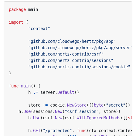
package
main
import
(
"context"
"github.com/cloudwego/hertz/pkg/app"
"github.com/cloudwego/hertz/pkg/app/server"
"github.com/hertz-contrib/csrf"
"github.com/hertz-contrib/sessions"
"github.com/hertz-contrib/sessions/cookie"
)
func
main
()
{
h
:=
server
.
Default
()
store
:=
cookie
.
NewStore
([]
byte
(
"secret"
))
h
.
Use
(
sessions
.
New
(
"csrf-session"
,
store
))
h
.
Use
(
csrf
.
New
(
csrf
.
WithIgnoredMethods
([]
str
h
.
GET
(
"/protected"
,
func
(
ctx
context
.
Context