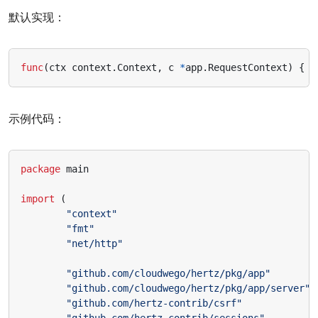
默认实现：
func
(
ctx
context
.
Context
,
c
*
app
.
RequestContext
)
{
p
示例代码：
package
main
import
(
"context"
"fmt"
"net/http"
"github.com/cloudwego/hertz/pkg/app"
"github.com/cloudwego/hertz/pkg/app/server"
"github.com/hertz-contrib/csrf"