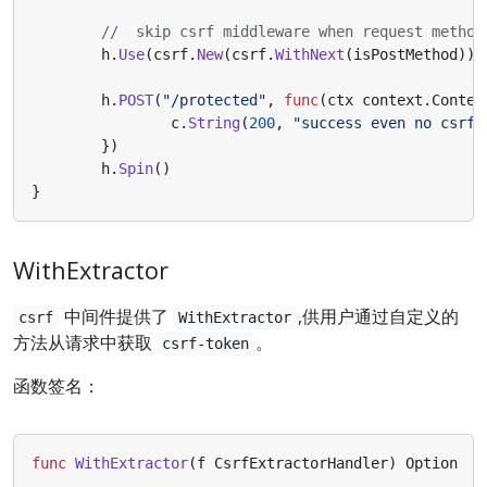
//  skip csrf middleware when request method
h
.
Use
(
csrf
.
New
(
csrf
.
WithNext
(
isPostMethod
)))
h
.
POST
(
"/protected"
,
func
(
ctx
context
.
Contex
c
.
String
(
200
,
"success even no csrf-
})
h
.
Spin
()
}
WithExtractor
中间件提供了
,供用户通过自定义的
csrf
WithExtractor
方法从请求中获取
。
csrf-token
函数签名：
func
WithExtractor
(
f
CsrfExtractorHandler
)
Option