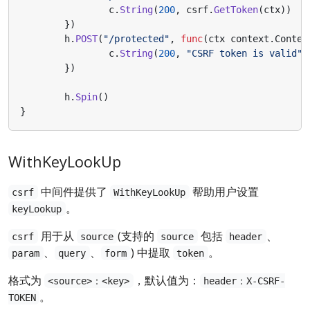
c
.
String
(
200
,
csrf
.
GetToken
(
ctx
))
})
h
.
POST
(
"/protected"
,
func
(
ctx
context
.
Contex
c
.
String
(
200
,
"CSRF token is valid"
)
})
h
.
Spin
()
}
WithKeyLookUp
中间件提供了
帮助用户设置
csrf
WithKeyLookUp
。
keyLookup
用于从
(支持的
包括
、
csrf
source
source
header
、
、
) 中提取
。
param
query
form
token
格式为
，默认值为：
<source>：<key>
header：X-CSRF-
。
TOKEN