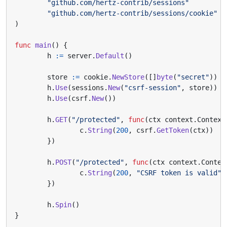
"github.com/hertz-contrib/sessions"
"github.com/hertz-contrib/sessions/cookie"
)
func
main
()
{
h
:=
server
.
Default
()
store
:=
cookie
.
NewStore
([]
byte
(
"secret"
))
h
.
Use
(
sessions
.
New
(
"csrf-session"
,
store
))
h
.
Use
(
csrf
.
New
())
h
.
GET
(
"/protected"
,
func
(
ctx
context
.
Context
c
.
String
(
200
,
csrf
.
GetToken
(
ctx
))
})
h
.
POST
(
"/protected"
,
func
(
ctx
context
.
Contex
c
.
String
(
200
,
"CSRF token is valid"
)
})
h
.
Spin
()
}