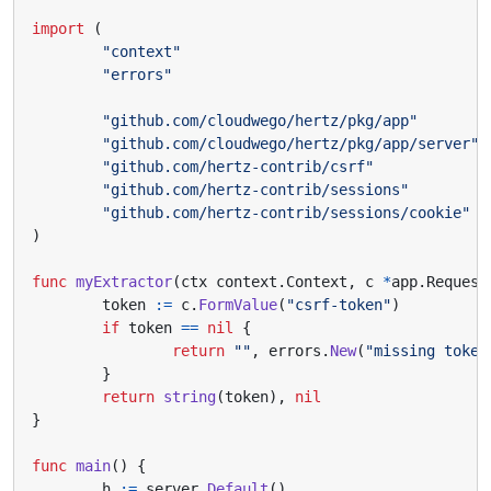
import
(
"context"
"errors"
"github.com/cloudwego/hertz/pkg/app"
"github.com/cloudwego/hertz/pkg/app/server"
"github.com/hertz-contrib/csrf"
"github.com/hertz-contrib/sessions"
"github.com/hertz-contrib/sessions/cookie"
)
func
myExtractor
(
ctx
context
.
Context
,
c
*
app
.
Request
token
:=
c
.
FormValue
(
"csrf-token"
)
if
token
==
nil
{
return
""
,
errors
.
New
(
"missing token
}
return
string
(
token
),
nil
}
func
main
()
{
h
:=
server
.
Default
()