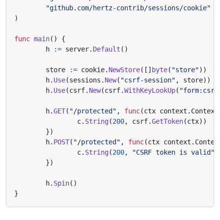
"github.com/hertz-contrib/sessions/cookie"
)
func
main
()
{
h
:=
server
.
Default
()
store
:=
cookie
.
NewStore
([]
byte
(
"store"
))
h
.
Use
(
sessions
.
New
(
"csrf-session"
,
store
))
h
.
Use
(
csrf
.
New
(
csrf
.
WithKeyLookUp
(
"form:csrf
h
.
GET
(
"/protected"
,
func
(
ctx
context
.
Context
c
.
String
(
200
,
csrf
.
GetToken
(
ctx
))
})
h
.
POST
(
"/protected"
,
func
(
ctx
context
.
Contex
c
.
String
(
200
,
"CSRF token is valid"
)
})
h
.
Spin
()
}