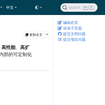
中文
Search
K
编辑此页
添加子页面
提交文档问题
Toggle Dropdown
复制全文
提交项目问题
、
高性能
、
高扩
内部的可定制化