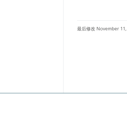
CSRF
解说明
http.Handler
Casbin
adaptor
ETag
Cache
最后修改 November 11, 
Paseto