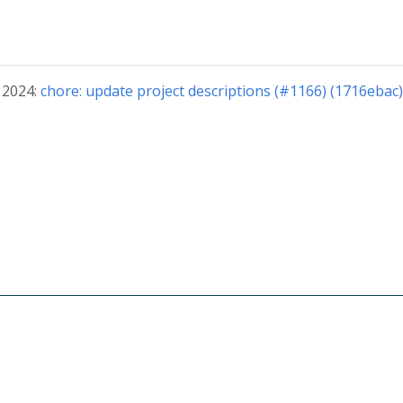
2024:
chore: update project descriptions (#1166) (1716ebac)
© 2026 The CloudWeGo Authors
About
|
License