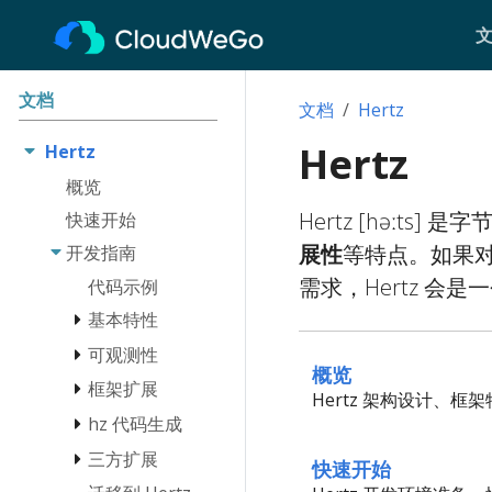
文档
文档
Hertz
Hertz
Hertz
概览
Hertz [həːts]
快速开始
展性
等特点。如果
开发指南
需求，Hertz 会
代码示例
基本特性
可观测性
Engine
概览
路由
框架扩展
日志
Hertz 架构设计、框
客户端
链路追踪
hz 代码生成
监控扩展
网络库
埋点
日志扩展
三方扩展
hz 安装
快速开始
请求上下文
服务注册与发现
hz 的基本使用