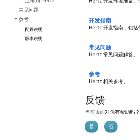
迁移到 Hertz
协议
Hertz 开发环境准备
扩展
中间件概览
请求
hz 使用 (thrift)
常见问题
中间件
HTTP2
网络库扩展
响应
TLS
基本认证
hz 使用
参考
开发指南
Websocket
服务注册与发
跨源资源共
协议扩展
(protobuf)
绑定与校验
Recovery
享
Hertz 开发指南，
现
配置说明
Response 的
hz 生成代码的
错误处理
JWT 认证
日志
nacos
Writer 扩展
版本说明
结构
优雅退出
Gzip 压缩
常见问题
consul
Prometheus
logrus
IDL 注解说明
正向代理和反向
国际化
Hertz 常见问题解答。
etcd
OpenTelemetry
zap
hz 命令梳理
代理
Session 扩
eureka
Sentinel
zerolog
注意事项
重试
展
参考
polaris
更多特性
slog
Hooks
Pprof
Hertz 相关参考。
servicecomb
hz 自定义模
单测
KeyAuth
板使用
zookeeper
适配器
Swagger
反馈
hz 接入第三
redis
常量
Request ID
方生成代码
当前页面对你有帮助吗？
插件
渲染
访问日志
hz client 代
SSE
Secure
是
否
码生成
JSON Marshal
Sentry
api.none 注
库