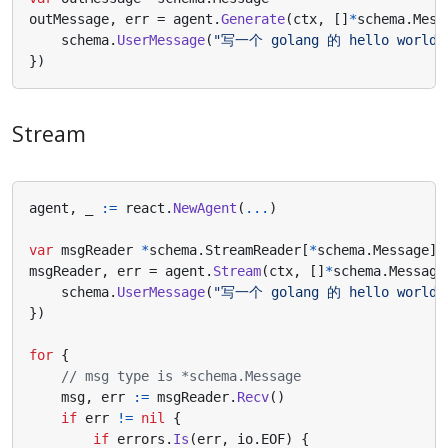
outMessage
,
err
=
agent
.
Generate
(
ctx
,
[]
*
schema
.
Mess
schema
.
UserMessage
(
"写一个 golang 的 hello world
})
Stream
agent
,
_
:=
react
.
NewAgent
(
...
)
var
msgReader
*
schema
.
StreamReader
[
*
schema
.
Message
]
msgReader
,
err
=
agent
.
Stream
(
ctx
,
[]
*
schema
.
Message
schema
.
UserMessage
(
"写一个 golang 的 hello world
})
for
{
// msg type is *schema.Message
msg
,
err
:=
msgReader
.
Recv
()
if
err
!=
nil
{
if
errors
.
Is
(
err
,
io
.
EOF
)
{