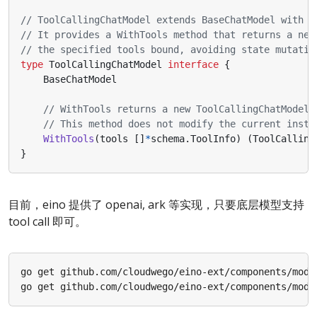
// ToolCallingChatModel extends BaseChatModel with t
// It provides a WithTools method that returns a new
// the specified tools bound, avoiding state mutatio
type
ToolCallingChatModel
interface
{
BaseChatModel
// WithTools returns a new ToolCallingChatModel 
// This method does not modify the current insta
WithTools
(
tools
[]
*
schema
.
ToolInfo
)
(
ToolCalling
}
目前，eino 提供了 openai, ark 等实现，只要底层模型支持
tool call 即可。