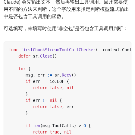
Claude) 会先输出文本，然后再输出工具调用。因此需要使
用不同的方法来判断，这个字段用来指定判断模型流式输出
中是否包含工具调用的函数。
可选填写，未填写时使用“非空包”是否包含工具调用判断：
func
firstChunkStreamToolCallChecker
(
_
context
.
Conte
defer
sr
.
Close
()
for
{
msg
,
err
:=
sr
.
Recv
()
if
err
==
io
.
EOF
{
return
false
,
nil
}
if
err
!=
nil
{
return
false
,
err
}
if
len
(
msg
.
ToolCalls
)
>
0
{
return
true
,
nil