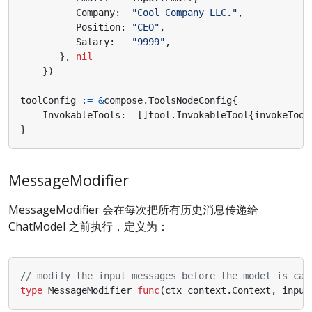
Company
:
"Cool Company LLC."
,
Position
:
"CEO"
,
Salary
:
"9999"
,
},
nil
})
toolConfig
:=
&
compose
.
ToolsNodeConfig
{
InvokableTools
:
[]
tool
.
InvokableTool
{
invokeTool
}
MessageModifier
MessageModifier 会在每次把所有历史消息传递给
ChatModel 之前执行，定义为：
// modify the input messages before the model is cal
type
MessageModifier
func
(
ctx
context
.
Context
,
input