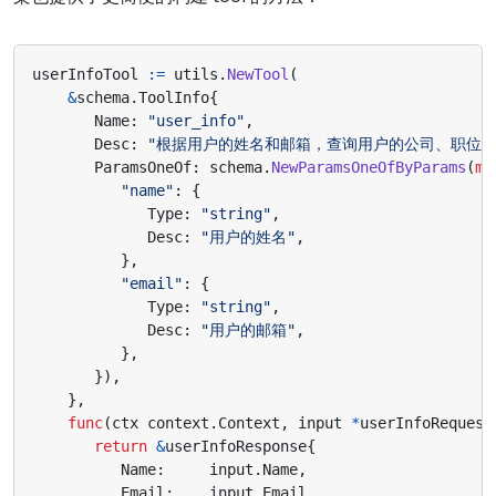
userInfoTool
:=
utils
.
NewTool
(
&
schema
.
ToolInfo
{
Name
:
"user_info"
,
Desc
:
"根据用户的姓名和邮箱，查询用户的公司、职位、
ParamsOneOf
:
schema
.
NewParamsOneOfByParams
(
ma
"name"
:
{
Type
:
"string"
,
Desc
:
"用户的姓名"
,
},
"email"
:
{
Type
:
"string"
,
Desc
:
"用户的邮箱"
,
},
}),
},
func
(
ctx
context
.
Context
,
input
*
userInfoRequest
return
&
userInfoResponse
{
Name
:
input
.
Name
,
Email
:
input
.
Email
,