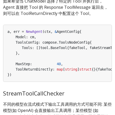
如果希望当 ChatModel 选择了特定的 Tool 并执行后，
Agent 直接把 Tool 的 Response ToolMessage 返回去，
则可以在 ToolReturnDirectly 中配置这个 Tool。
a
,
err
=
NewAgent
(
ctx
,
&
AgentConfig
{
Model
:
cm
,
ToolsConfig
:
compose
.
ToolsNodeConfig
{
Tools
:
[]
tool
.
BaseTool
{
fakeTool
,
fakeStreamTo
},
MaxStep
:
40
,
ToolReturnDirectly
:
map
[
string
]
struct
{}{
fakeTool
})
StreamToolCallChecker
不同的模型在流式模式下输出工具调用的方式可能不同: 某些
模型(如 OpenAI) 会直接输出工具调用；某些模型 (如