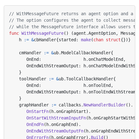
// WithMessageFuture returns an agent option and a M
// The option configures the agent to collect messag
// while the MessageFuture interface allows users to
func
WithMessageFuture
()
(
agent
.
AgentOption
,
Message
h
:=
&
cbHandler
{
started
:
make
(
chan
struct
{})}
cmHandler
:=
&
ub
.
ModelCallbackHandler
{
OnEnd
:
h
.
onChatModelEnd
,
OnEndWithStreamOutput
:
h
.
onChatModelEndWithSt
}
toolHandler
:=
&
ub
.
ToolCallbackHandler
{
OnEnd
:
h
.
onToolEnd
,
OnEndWithStreamOutput
:
h
.
onToolEndWithStreamO
}
graphHandler
:=
callbacks
.
NewHandlerBuilder
().
OnStartFn
(
h
.
onGraphStart
).
OnStartWithStreamInputFn
(
h
.
onGraphStartWithSt
OnEndFn
(
h
.
onGraphEnd
).
OnEndWithStreamOutputFn
(
h
.
onGraphEndWithStrea
OnErrorFn
(
h
.
onGraphError
).
Build
()