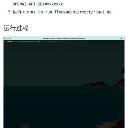
OPENAI_API_KEY=xxxxxxx
运行 demo:
go run flow/agent/react/react.go
运行过程