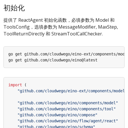
初始化
提供了 ReactAgent 初始化函数，必填参数为 Model 和
ToolsConfig，选填参数为 MessageModifier, MaxStep,
ToolReturnDirectly 和 StreamToolCallChecker.
import
(
"github.com/cloudwego/eino-ext/components/model/
"github.com/cloudwego/eino/components/model"
"github.com/cloudwego/eino/components/tool"
"github.com/cloudwego/eino/compose"
"github.com/cloudwego/eino/flow/agent/react"
"github.com/cloudwego/eino/schema"