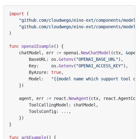
import
(
"github.com/cloudwego/eino-ext/components/model/
"github.com/cloudwego/eino-ext/components/model/
)
func
openaiExample
()
{
chatModel
,
err
:=
openai
.
NewChatModel
(
ctx
,
&
open
BaseURL
:
os
.
Getenv
(
"OPENAI_BASE_URL"
),
Key
:
os
.
Getenv
(
"OPENAI_ACCESS_KEY"
),
ByAzure
:
true
,
Model
:
"{{model name which support tool ca
})
agent
,
err
:=
react
.
NewAgent
(
ctx
,
react
.
AgentCon
ToolCallingModel
:
chatModel
,
ToolsConfig
:
...
,
})
}
func
arkExample
()
{