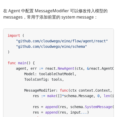
在 Agent 中配置 MessageModifier 可以修改传入模型的
messages，常用于添加前置的 system message：
import
(
"github.com/cloudwego/eino/flow/agent/react"
"github.com/cloudwego/eino/schema"
)
func
main
()
{
agent
,
err
:=
react
.
NewAgent
(
ctx
,
&
react
.
AgentCo
Model
:
toolableChatModel
,
ToolsConfig
:
tools
,
MessageModifier
:
func
(
ctx
context
.
Context
,
i
res
:=
make
([]
*
schema
.
Message
,
0
,
len
(
in
res
=
append
(
res
,
schema
.
SystemMessage
(
"
res
=
append
(
res
,
input
...
)