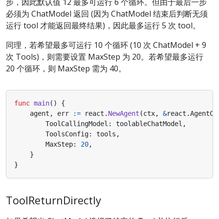
步，因此默认值 12 最多可运行 6 个循环。但由于最后一步
必须为 ChatModel 返回 (因为 ChatModel 结束后判断无须
运行 tool 才能返回最终结果)，因此最多运行 5 次 tool。
同理，若希望最多可运行 10 个循环 (10 次 ChatModel + 9
次 Tools)，则需要设置 MaxStep 为 20。若希望最多运行
20 个循环，则 MaxStep 需为 40。
func
main
()
{
agent
,
err
:=
react
.
NewAgent
(
ctx
,
&
react
.
AgentCo
ToolCallingModel
:
toolableChatModel
,
ToolsConfig
:
tools
,
MaxStep
:
20
,
}
}
ToolReturnDirectly