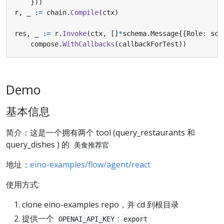
}))
r
,
_
:=
chain
.
Compile
(
ctx
)
res
,
_
:=
r
.
Invoke
(
ctx
,
[]
*
schema
.
Message
{{
Role
:
sch
compose
.
WithCallbacks
(
callbackForTest
))
Demo
基本信息
简介：这是一个拥有两个 tool (query_restaurants 和
query_dishes ) 的
美食推荐官
地址：
eino-examples/flow/agent/react
使用方式:
clone eino-examples repo，并 cd 到根目录
提供一个
:
OPENAI_API_KEY
export