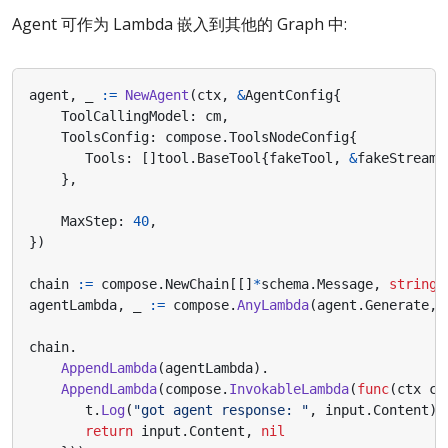
Agent 可作为 Lambda 嵌入到其他的 Graph 中:
agent
,
_
:=
NewAgent
(
ctx
,
&
AgentConfig
{
ToolCallingModel
:
cm
,
ToolsConfig
:
compose
.
ToolsNodeConfig
{
Tools
:
[]
tool
.
BaseTool
{
fakeTool
,
&
fakeStreamT
},
MaxStep
:
40
,
})
chain
:=
compose
.
NewChain
[[]
*
schema
.
Message
,
string
]
agentLambda
,
_
:=
compose
.
AnyLambda
(
agent
.
Generate
,
chain
.
AppendLambda
(
agentLambda
).
AppendLambda
(
compose
.
InvokableLambda
(
func
(
ctx
co
t
.
Log
(
"got agent response: "
,
input
.
Content
)
return
input
.
Content
,
nil