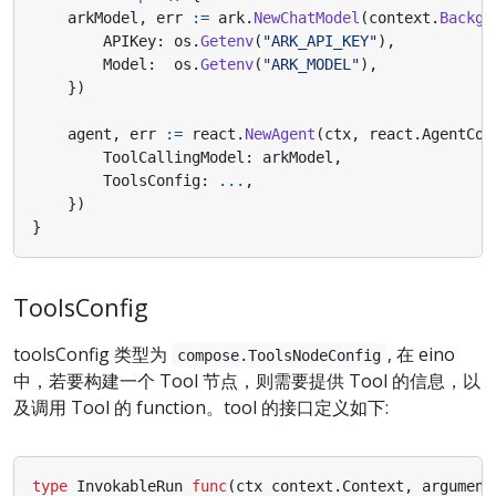
arkModel
,
err
:=
ark
.
NewChatModel
(
context
.
Backgr
APIKey
:
os
.
Getenv
(
"ARK_API_KEY"
),
Model
:
os
.
Getenv
(
"ARK_MODEL"
),
})
agent
,
err
:=
react
.
NewAgent
(
ctx
,
react
.
AgentCon
ToolCallingModel
:
arkModel
,
ToolsConfig
:
...
,
})
}
ToolsConfig
toolsConfig 类型为
, 在 eino
compose.ToolsNodeConfig
中，若要构建一个 Tool 节点，则需要提供 Tool 的信息，以
及调用 Tool 的 function。tool 的接口定义如下:
type
InvokableRun
func
(
ctx
context
.
Context
,
argument