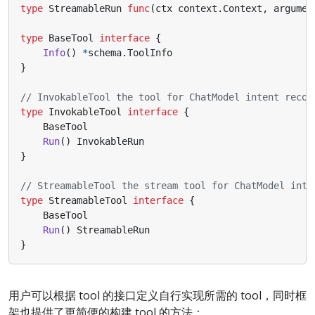
type
StreamableRun
func
(
ctx
context
.
Context
,
argumen
type
BaseTool
interface
{
Info
()
*
schema
.
ToolInfo
}
// InvokableTool the tool for ChatModel intent recog
type
InvokableTool
interface
{
BaseTool
Run
()
InvokableRun
}
// StreamableTool the stream tool for ChatModel inte
type
StreamableTool
interface
{
BaseTool
Run
()
StreamableRun
}
用户可以根据 tool 的接口定义自行实现所需的 tool，同时框
架也提供了更简便的构建 tool 的方法：