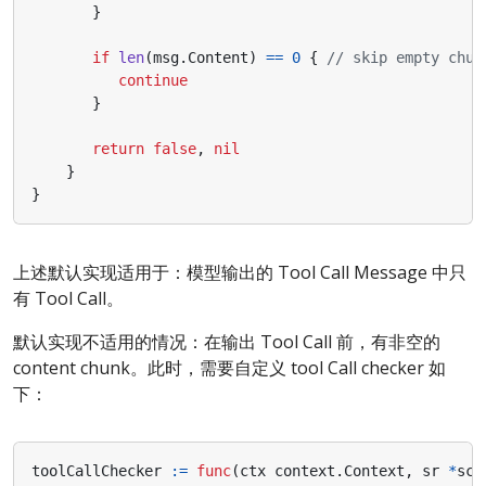
}
if
len
(
msg
.
Content
)
==
0
{
// skip empty chun
continue
}
return
false
,
nil
}
}
上述默认实现适用于：模型输出的 Tool Call Message 中只
有 Tool Call。
默认实现不适用的情况：在输出 Tool Call 前，有非空的
content chunk。此时，需要自定义 tool Call checker 如
下：
toolCallChecker
:=
func
(
ctx
context
.
Context
,
sr
*
sch