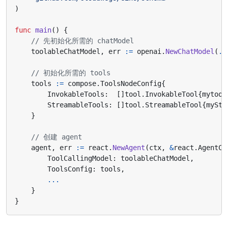
)
func
main
()
{
// 先初始化所需的 chatModel
toolableChatModel
,
err
:=
openai
.
NewChatModel
(
..
// 初始化所需的 tools
tools
:=
compose
.
ToolsNodeConfig
{
InvokableTools
:
[]
tool
.
InvokableTool
{
mytool
StreamableTools
:
[]
tool
.
StreamableTool
{
myStr
}
// 创建 agent
agent
,
err
:=
react
.
NewAgent
(
ctx
,
&
react
.
AgentCo
ToolCallingModel
:
toolableChatModel
,
ToolsConfig
:
tools
,
...
}
}