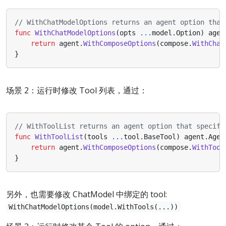
// WithChatModelOptions returns an agent option that
func
WithChatModelOptions
(
opts
...
model
.
Option
)
agen
return
agent
.
WithComposeOptions
(
compose
.
WithChat
}
场景 2：运行时修改 Tool 列表，通过：
// WithToolList returns an agent option that specifi
func
WithToolList
(
tools
...
tool
.
BaseTool
)
agent
.
Agen
return
agent
.
WithComposeOptions
(
compose
.
WithTool
}
另外，也需要修改 ChatModel 中绑定的 tool:
WithChatModelOptions(model.WithTools(...))