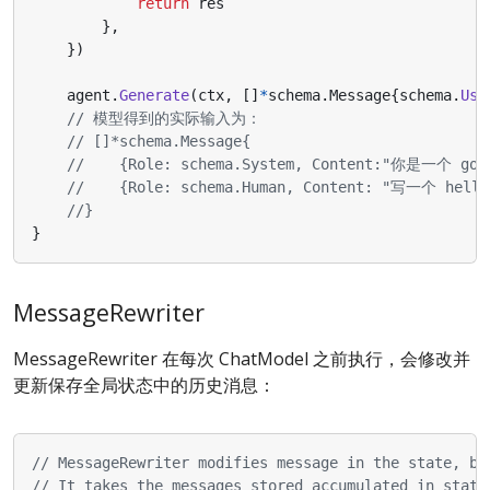
return
res
},
})
agent
.
Generate
(
ctx
,
[]
*
schema
.
Message
{
schema
.
Use
// 模型得到的实际输入为：
// []*schema.Message{
//    {Role: schema.System, Content:"你是一个 g
//    {Role: schema.Human, Content: "写一个 hel
//}
}
MessageRewriter
MessageRewriter 在每次 ChatModel 之前执行，会修改并
更新保存全局状态中的历史消息：
// MessageRewriter modifies message in the state, be
// It takes the messages stored accumulated in state