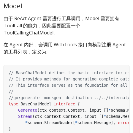
Model
由于 ReAct Agent 需要进行工具调用，Model 需要拥有
ToolCall 的能力，因此需要配置一个
ToolCallingChatModel。
在 Agent 内部，会调用 WithTools 接口向模型注册 Agent
的工具列表，定义为:
// BaseChatModel defines the basic interface for cha
// It provides methods for generating complete outpu
// This interface serves as the foundation for all c
//go:generate  mockgen -destination ../../internal/m
type
BaseChatModel
interface
{
Generate
(
ctx
context
.
Context
,
input
[]
*
schema
.
Me
Stream
(
ctx
context
.
Context
,
input
[]
*
schema
.
Mess
*
schema
.
StreamReader
[
*
schema
.
Message
],
error
)
}