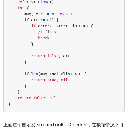
defer
sr
.
Close
()
for
{
msg
,
err
:=
sr
.
Recv
()
if
err
!=
nil
{
if
errors
.
Is
(
err
,
io
.
EOF
)
{
// finish
break
}
return
false
,
err
}
if
len
(
msg
.
ToolCalls
)
>
0
{
return
true
,
nil
}
}
return
false
,
nil
}
上面这个自定义 StreamToolCallChecker，在极端情况下可