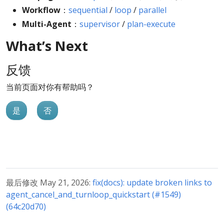
Workflow
：
sequential
/
loop
/
parallel
Multi-Agent
：
supervisor
/
plan-execute
What’s Next
反馈
当前页面对你有帮助吗？
是
否
最后修改 May 21, 2026:
fix(docs): update broken links to
agent_cancel_and_turnloop_quickstart (#1549)
(64c20d70)