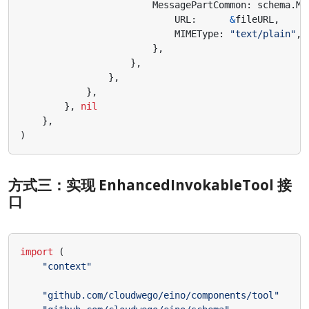
MessagePartCommon
:
schema
.
Me
URL
:
&
fileURL
,
MIMEType
:
"text/plain"
,
},
},
},
},
},
nil
},
)
方式三：实现 EnhancedInvokableTool 接
口
import
(
"context"
"github.com/cloudwego/eino/components/tool"