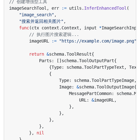
// 创建增强型工具
imageSearchTool
,
err
:=
utils
.
InferEnhancedTool
(
"image_search"
,
"搜索并返回相关图片"
,
func
(
ctx
context
.
Context
,
input
*
ImageSearchInpu
// 执行图片搜索逻辑...
imageURL
:=
"https://example.com/image.png"
return
&
schema
.
ToolResult
{
Parts
:
[]
schema
.
ToolOutputPart
{
{
Type
:
schema
.
ToolPartTypeText
,
Text
{
Type
:
schema
.
ToolPartTypeImage
,
Image
:
&
schema
.
ToolOutputImage
{
MessagePartCommon
:
schema
.
Me
URL
:
&
imageURL
,
},
},
},
},
},
nil
},