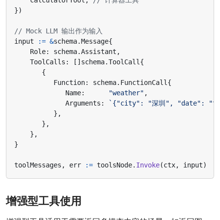
})
// Mock LLM 输出作为输入
input
:=
&
schema
.
Message
{
Role
:
schema
.
Assistant
,
ToolCalls
:
[]
schema
.
ToolCall
{
{
Function
:
schema
.
FunctionCall
{
Name
:
"weather"
,
Arguments
:
`{"city": "深圳", "date": "to
},
},
},
}
toolMessages
,
err
:=
toolsNode
.
Invoke
(
ctx
,
input
)
增强型工具使用