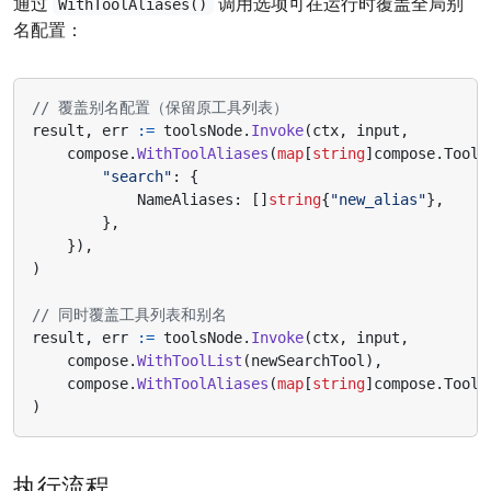
通过
调用选项可在运行时覆盖全局别
WithToolAliases()
名配置：
// 覆盖别名配置（保留原工具列表）
result
,
err
:=
toolsNode
.
Invoke
(
ctx
,
input
,
compose
.
WithToolAliases
(
map
[
string
]
compose
.
ToolA
"search"
:
{
NameAliases
:
[]
string
{
"new_alias"
},
},
}),
)
// 同时覆盖工具列表和别名
result
,
err
:=
toolsNode
.
Invoke
(
ctx
,
input
,
compose
.
WithToolList
(
newSearchTool
),
compose
.
WithToolAliases
(
map
[
string
]
compose
.
ToolA
)
执行流程