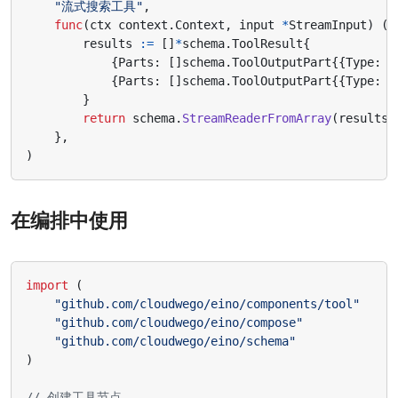
"流式搜索工具"
,
func
(
ctx
context
.
Context
,
input
*
StreamInput
)
(
*
results
:=
[]
*
schema
.
ToolResult
{
{
Parts
:
[]
schema
.
ToolOutputPart
{{
Type
:
s
{
Parts
:
[]
schema
.
ToolOutputPart
{{
Type
:
s
}
return
schema
.
StreamReaderFromArray
(
results
)
},
)
在编排中使用
import
(
"github.com/cloudwego/eino/components/tool"
"github.com/cloudwego/eino/compose"
"github.com/cloudwego/eino/schema"
)
// 创建工具节点