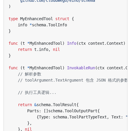
"github.com/cloudwego/eino/schema"
)
type
MyEnhancedTool
struct
{
info
*
schema
.
ToolInfo
}
func
(
t
*
MyEnhancedTool
)
Info
(
ctx
context
.
Context
)
(
return
t
.
info
,
nil
}
func
(
t
*
MyEnhancedTool
)
InvokableRun
(
ctx
context
.
Co
// 解析参数
// toolArgument.TextArgument 包含 JSON 格式的参数
// 执行工具逻辑...
return
&
schema
.
ToolResult
{
Parts
:
[]
schema
.
ToolOutputPart
{
{
Type
:
schema
.
ToolPartTypeText
,
Text
:
"
},
},
nil