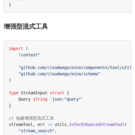
}
增强型流式工具
import
(
"context"
"github.com/cloudwego/eino/components/tool/utils
"github.com/cloudwego/eino/schema"
)
type
StreamInput
struct
{
Query
string
`json:"query"`
}
// 创建增强型流式工具
streamTool
,
err
:=
utils
.
InferEnhancedStreamTool
(
"stream_search"
,