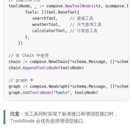
toolsNode
,
_
:=
compose
.
NewToolNode
(
ctx
,
&
compose
.
To
Tools
:
[]
tool
.
BaseTool
{
searchTool
,
// 搜索工具
weatherTool
,
// 天气查询工具
calculatorTool
,
// 计算器工具
},
})
// 在 Chain 中使用
chain
:=
compose
.
NewChain
[
*
schema
.
Message
,
[]
*
schema
chain
.
AppendToolsNode
(
toolsNode
)
// graph 中
graph
:=
compose
.
NewGraph
[
*
schema
.
Message
,
[]
*
schema
graph
.
AddToolsNode
(
"tools"
,
toolsNode
)
注意
：当工具同时实现了标准接口和增强型接口时，
ToolsNode 会优先使用增强型接口。