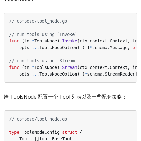
// compose/tool_node.go
// run tools using `Invoke`
func
(
tn
*
ToolsNode
)
Invoke
(
ctx
context
.
Context
,
inp
opts
...
ToolsNodeOption
)
([]
*
schema
.
Message
,
err
// run tools using `Stream`
func
(
tn
*
ToolsNode
)
Stream
(
ctx
context
.
Context
,
inp
opts
...
ToolsNodeOption
)
(
*
schema
.
StreamReader
[[
给 ToolsNode 配置一个 Tool 列表以及一些配套策略：
// compose/tool_node.go
type
ToolsNodeConfig
struct
{
Tools
[]
tool
.
BaseTool