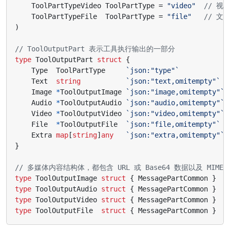
ToolPartTypeVideo
ToolPartType
=
"video"
// 视
ToolPartTypeFile
ToolPartType
=
"file"
// 文
)
// ToolOutputPart 表示工具执行输出的一部分
type
ToolOutputPart
struct
{
Type
ToolPartType
`json:"type"`
Text
string
`json:"text,omitempty"`
Image
*
ToolOutputImage
`json:"image,omitempty"`
Audio
*
ToolOutputAudio
`json:"audio,omitempty"`
Video
*
ToolOutputVideo
`json:"video,omitempty"`
File
*
ToolOutputFile
`json:"file,omitempty"`
Extra
map
[
string
]
any
`json:"extra,omitempty"`
}
// 多媒体内容结构体，都包含 URL 或 Base64 数据以及 MIME
type
ToolOutputImage
struct
{
MessagePartCommon
}
type
ToolOutputAudio
struct
{
MessagePartCommon
}
type
ToolOutputVideo
struct
{
MessagePartCommon
}
type
ToolOutputFile
struct
{
MessagePartCommon
}