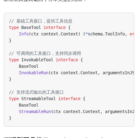
// 基础工具接口，提供工具信息
type
BaseTool
interface
{
Info
(
ctx
context
.
Context
)
(
*
schema
.
ToolInfo
,
err
}
// 可调用的工具接口，支持同步调用
type
InvokableTool
interface
{
BaseTool
InvokableRun
(
ctx
context
.
Context
,
argumentsInJSO
}
// 支持流式输出的工具接口
type
StreamableTool
interface
{
BaseTool
StreamableRun
(
ctx
context
.
Context
,
argumentsInJS
}