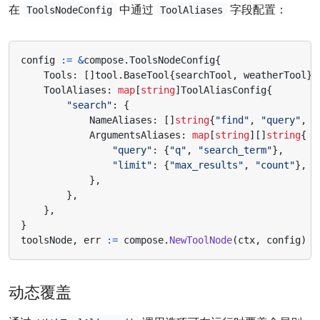
在
中通过
字段配置：
ToolsNodeConfig
ToolAliases
config
:=
&
compose
.
ToolsNodeConfig
{
Tools
:
[]
tool
.
BaseTool
{
searchTool
,
weatherTool
},
ToolAliases
:
map
[
string
]
ToolAliasConfig
{
"search"
:
{
NameAliases
:
[]
string
{
"find"
,
"query"
,
"
ArgumentsAliases
:
map
[
string
][]
string
{
"query"
:
{
"q"
,
"search_term"
},
"limit"
:
{
"max_results"
,
"count"
},
},
},
},
}
toolsNode
,
err
:=
compose
.
NewToolNode
(
ctx
,
config
)
动态覆盖