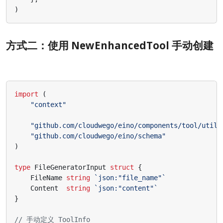
)
方式二：使用 NewEnhancedTool 手动创建
import
(
"context"
"github.com/cloudwego/eino/components/tool/utils
"github.com/cloudwego/eino/schema"
)
type
FileGeneratorInput
struct
{
FileName
string
`json:"file_name"`
Content
string
`json:"content"`
}
// 手动定义 ToolInfo