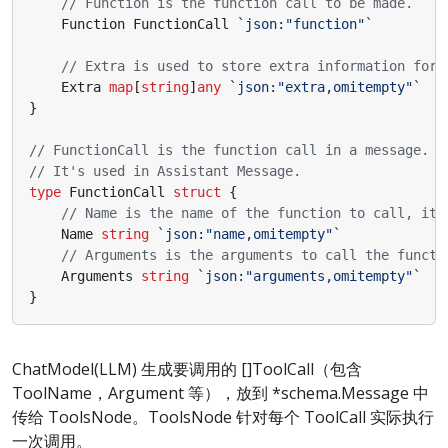
// Function is the function call to be made.
Function
FunctionCall
`json:"function"`
// Extra is used to store extra information for 
Extra
map
[
string
]
any
`json:"extra,omitempty"`
}
// FunctionCall is the function call in a message.
// It's used in Assistant Message.
type
FunctionCall
struct
{
// Name is the name of the function to call, it 
Name
string
`json:"name,omitempty"`
// Arguments is the arguments to call the functi
Arguments
string
`json:"arguments,omitempty"`
}
ChatModel(LLM) 生成要调用的 []ToolCall（包含
ToolName，Argument 等），放到 *schema.Message 中
传给 ToolsNode。ToolsNode 针对每个 ToolCall 实际执行
一次调用。