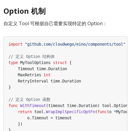
Option 机制
自定义 Tool 可根据自己需要实现特定的 Option：
import
"github.com/cloudwego/eino/components/tool"
// 定义 Option 结构体
type
MyToolOptions
struct
{
Timeout
time
.
Duration
MaxRetries
int
RetryInterval
time
.
Duration
}
// 定义 Option 函数
func
WithTimeout
(
timeout
time
.
Duration
)
tool
.
Option
return
tool
.
WrapImplSpecificOptFn
(
func
(
o
*
MyTool
o
.
Timeout
=
timeout
})
}