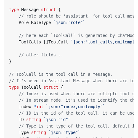
type
Message
struct
{
// role should be 'assistant' for tool call mess
Role
RoleType
`json:"role"`
// here each `ToolCall` is generated by ChatMode
ToolCalls
[]
ToolCall
`json:"tool_calls,omitempty
// other fields...
}
// ToolCall is the tool call in a message.
// It's used in Assistant Message when there are too
type
ToolCall
struct
{
// Index is used when there are multiple tool ca
// In stream mode, it's used to identify the chu
Index
*
int
`json:"index,omitempty"`
// ID is the id of the tool call, it can be used
ID
string
`json:"id"`
// Type is the type of the tool call, default is
Type
string
`json:"type"`