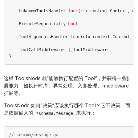
UnknownToolsHandler
func
(
ctx
context
.
Context
,
na
ExecuteSequentially
bool
ToolArgumentsHandler
func
(
ctx
context
.
Context
,
n
ToolCallMiddlewares
[]
ToolMiddleware
}
这样 ToolsNode 就“能够执行配置的 Tool”，并获得一些扩
展能力，如执行时序、异常处理、入参处理、middleware
扩展等。
ToolsNode 如何“决策”应该执行哪个 Tool？它不决策，而
是依据输入的
来执行：
*schema.Message
// schema/message.go