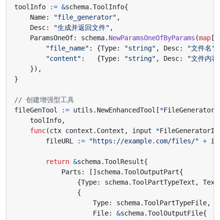
toolInfo
:=
&
schema
.
ToolInfo
{
Name
:
"file_generator"
,
Desc
:
"生成并返回文件"
,
ParamsOneOf
:
schema
.
NewParamsOneOfByParams
(
map
[
s
"file_name"
:
{
Type
:
"string"
,
Desc
:
"文件名"
}
"content"
:
{
Type
:
"string"
,
Desc
:
"文件内容
}),
}
// 创建增强型工具
fileGenTool
:=
utils
.
NewEnhancedTool
[
*
FileGeneratorI
toolInfo
,
func
(
ctx
context
.
Context
,
input
*
FileGeneratorIn
fileURL
:=
"https://example.com/files/"
+
in
return
&
schema
.
ToolResult
{
Parts
:
[]
schema
.
ToolOutputPart
{
{
Type
:
schema
.
ToolPartTypeText
,
Text
{
Type
:
schema
.
ToolPartTypeFile
,
File
:
&
schema
.
ToolOutputFile
{