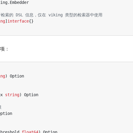
ding
.
Embedder
是用于检索的 DSL 信息，仅在 viking 类型的检索器中使用
ing
]
interface
{}
项：
ing
)
Option
ex
string
)
Option
限
Option
threshold
float64
)
Option