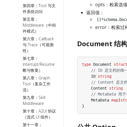
opts：检索
第四章：Tool 与文
件系统访问
返回值：
第五章：
[]*schema.Doc
Middleware（中间
error：检索
件模式）
第六章：Callback
Document 结
与 Trace（可观测
性）
第七章：
Interrupt/Resume（中
type
Document
struc
断与恢复）
// ID 是文档的
ID
string
第八章：Graph
// Content 是
Tool（复杂工作
Content
string
流）
// MetaData
第九章：Skill
MetaData
map
[
st
Middleware
}
第十章：A2UI 协议
（流式 UI 组件）
第十一章：
公共 Option