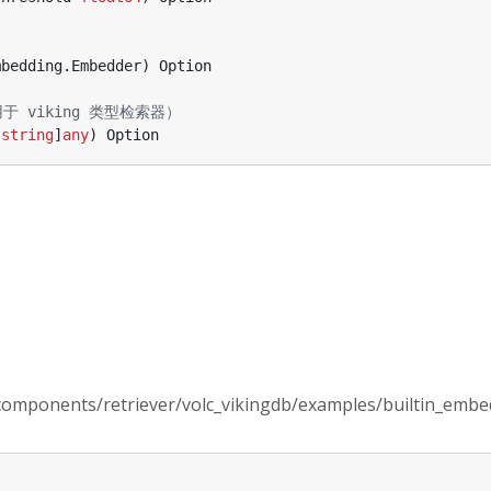
mbedding
.
Embedder
)
Option
用于 viking 类型检索器）
[
string
]
any
)
Option
ponents/retriever/volc_vikingdb/examples/builtin_embe