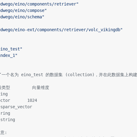
udwego/eino/components/retriever"
udwego/eino/compose"
udwego/eino/schema"
udwego/eino-ext/components/retriever/volc_vikingdb"
eino_test"
index_1"