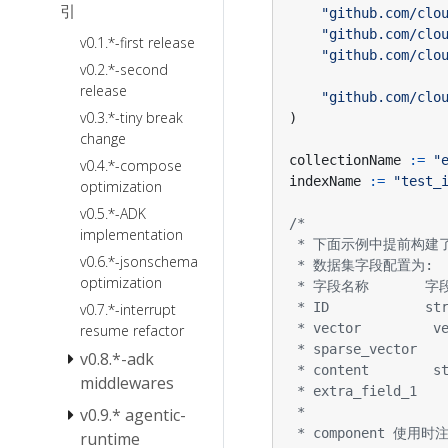
Backend
Agent Cancel
引
"github.com/clo
与 TurnLoop 快
Ark
FileSystem
"github.com/clo
v0.1.*-first release
速入门
Agentkit
"github.com/clo
Skill
v0.2.*-second
Sandbox
release
Summarization
"github.com/clo
本地文件
v0.3.*-tiny break
)
Reduction
系统
change
PlanTask
collectionName
:=
"
v0.4.*-compose
ToolSearch
indexName
:=
"test_
optimization
PatchToolCalls
v0.5.*-ADK
implementation
AgentsMD
v0.6.*-jsonschema
optimization
v0.7.*-interrupt
resume refactor
v0.8.*-adk
middlewares
v0.9.* agentic-
Eino v0.8 不兼
容更新
runtime