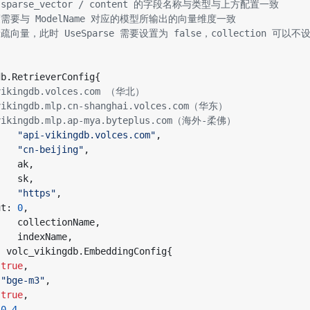
db
.
RetrieverConfig
{
-vikingdb.volces.com （华北）
vikingdb.mlp.cn-shanghai.volces.com（华东）
-vikingdb.mlp.ap-mya.byteplus.com（海外-柔佛）
"api-vikingdb.volces.com"
,
"cn-beijing"
,
ak
,
sk
,
"https"
,
ut
:
0
,
collectionName
,
indexName
,
:
volc_vikingdb
.
EmbeddingConfig
{
true
,
"bge-m3"
,
true
,
0.4
,