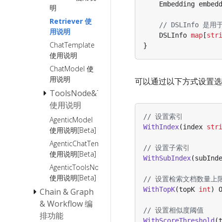
Embedding
embed
明
Retriever 使
// DSLInfo 
用说明
DSLInfo
map
[
str
ChatTemplate
}
使用说明
ChatModel 使
用说明
可以通过以下方式设置选
ToolsNode&Tool
使用说明
// 设置索引
AgenticModel
如何创建一
WithIndex
(
index
str
使用说明[Beta]
个 tool ?
AgenticChatTemplate
// 设置子索引
使用说明[Beta]
WithSubIndex
(
subInd
AgenticToolsNode&Tool
使用说明[Beta]
// 设置检索文档数量上
WithTopK
(
topK
int
)
Chain & Graph
& Workflow 编
// 设置相似度阈值
排功能
WithScoreThreshold
(