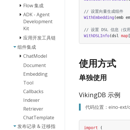
Flow 集成
Chain/Graph
编排介绍
// 设置向量生成组件
ADK - Agent
ReAct Agent 使
WithEmbedding
(
emb
e
编排的设计理念
用手册
Development
Workflow 编排
Kit
Host Multi-
// 设置 DSL 信息（仅
框架
Agent
WithDSLInfo
(
dsl
map
应用开发工具链
Quickstart
Eino 流式编程
概述
组件集成
Eino Dev 插件
要点
安装指南
Agent 抽象
Callback 用户
ChatModel
使用方式
Eino Dev 可视
手册
Agent 协作
Document
OpenAI
化编排插件功能
CallOption 能
Agent 实现
指南
Embedding
ARK
力与规范
单独使用
Agent Runner
ChatModelAgent
Eino Dev 可视
Tool
Interrupt &
与扩展
化调试插件功能
CheckPoint使
Plan-
ChatModel
Callbacks
指南
VikingDB 示例
Eino human-in-
用手册
Execute
Failover
Indexer
the-loop框架：
Agent
功能文档
技术架构指南
代码位置：eino-ext/com
Retriever
DeepAgents
ChatModelAgentMiddleware
ChatTemplate
FileSystem
Agent Callback
发布记录 & 迁移指
import
(