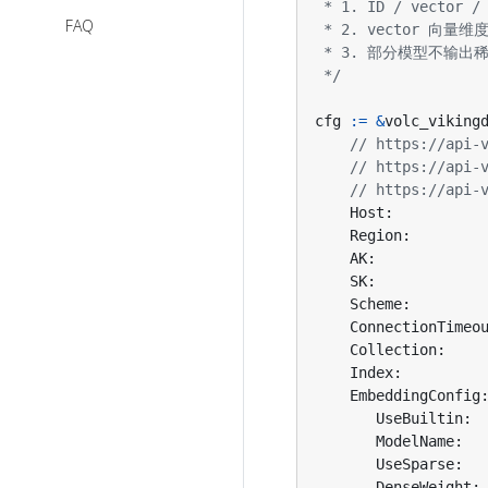
Eino V0.9 更新
FAQ
注意事项
 */
cfg
:=
&
volc_viking
// https://api
// https://api-
// https://api
Host
:
Region
:
AK
:
SK
:
Scheme
:
ConnectionTimeo
Collection
:
Index
:
EmbeddingConfig
UseBuiltin
:
ModelName
:
UseSparse
:
DenseWeight
: