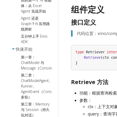
你的第一个 AI 智能
体：从 Excel
组件定义
Agent 实战开始
Agent 还是
接口定义
Graph？AI 应用路
线辨析
代码位置：eino/compone
五分钟上手 Eino
ADK
快速开始
type
Retriever
inte
第一章：
Retrieve
(
ctx
co
ChatModel 与
}
Message（Console）
第二章：
Retrieve 方法
ChatModelAgent、
Runner、
AgentEvent（Console
功能：根据查询检索
多轮）
参数：
第三章：Memory
ctx：上下文对
与 Session（持久
query：查询
化对话）