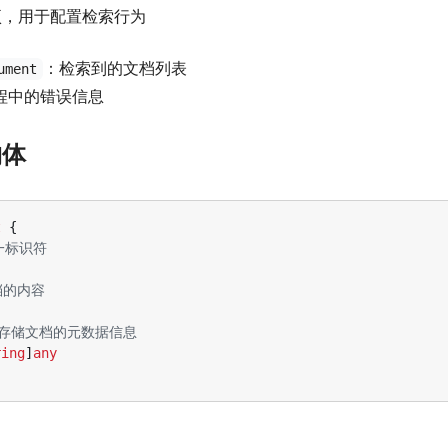
选项，用于配置检索行为
：检索到的文档列表
ument
过程中的错误信息
构体
t
{
唯一标识符
文档的内容
 用于存储文档的元数据信息
ring
]
any