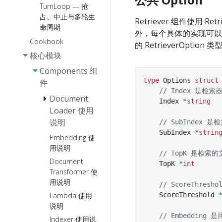
TurnLoop — 抢
占、中止与多轮生
Retriever 组件使用 R
命周期
外，每个具体的实现可以定义自己
Cookbook
的 RetrieverOption 类
核心模块
Components 组
type
Options
struct
件
// Index 是
Document
Index
*
string
Loader 使用
说明
// SubInde
SubIndex
*
strin
Embedding 使
Document
用说明
Parser 接口
// TopK 是检索
使用说明
Document
TopK
*
int
Transformer 使
用说明
// ScoreThr
Lambda 使用
ScoreThreshold
说明
// Embeddin
Indexer 使用说