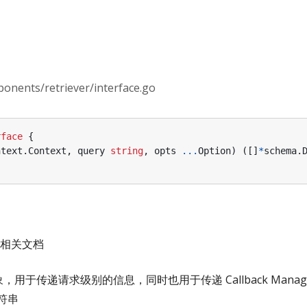
nts/retriever/interface.go
rface
{
ntext
.
Context
,
query
string
,
opts
...
Option
)
([]
*
schema
.
相关文档
象，用于传递请求级别的信息，同时也用于传递 Callback Manag
字符串