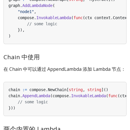
graph
.
AddLambdaNode
(
"node1"
,
compose
.
InvokableLambda
(
func
(
ctx
context
.
Context
// some logic
}),
)
Chain 中使用
在 Chain 中可以通过 AppendLambda 添加 Lambda 节点：
chain
:=
compose
.
NewChain
[
string
,
string
]()
chain
.
AppendLambda
(
compose
.
InvokableLambda
(
func
(
ctx
// some logic
}))
两个内置的 Lambda