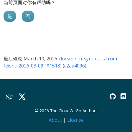
当前页面对你有帮助吗？
是
否
最后修改 March 10, 2026:
docs(eino): sync docs from
feishu 2026-03-09 (#1518) (c2aa4096)
© 2026 The CloudWeGo Authors
About
|
License