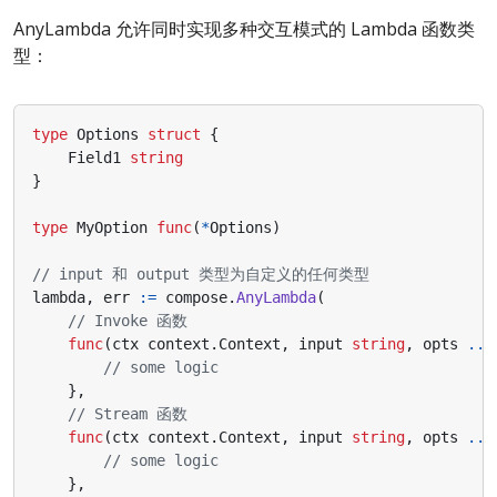
AnyLambda 允许同时实现多种交互模式的 Lambda 函数类
型：
type
Options
struct
{
Field1
string
}
type
MyOption
func
(
*
Options
)
// input 和 output 类型为自定义的任何类型
lambda
,
err
:=
compose
.
AnyLambda
(
// Invoke 函数
func
(
ctx
context
.
Context
,
input
string
,
opts
...
// some logic
},
// Stream 函数
func
(
ctx
context
.
Context
,
input
string
,
opts
...
// some logic
},