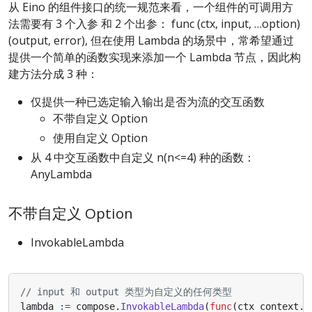
从 Eino 的组件接口的统一规范来看，一个组件的可调用方
法需要有 3 个入参 和 2 个出参： func (ctx, input, …option)
(output, error), 但在使用 Lambda 的场景中，常希望通过
提供一个简单的函数实现来添加一个 Lambda 节点，因此构
建方法分成 3 种：
仅提供一种已选定输入输出是否为流的交互函数
不带自定义 Option
使用自定义 Option
从 4 中交互函数中自定义 n(n<=4) 种的函数：
AnyLambda
不带自定义 Option
InvokableLambda
// input 和 output 类型为自定义的任何类型
lambda
:=
compose
.
InvokableLambda
(
func
(
ctx
context
.
C