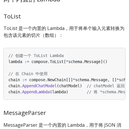
ToList
ToList 是一个内置的 Lambda，用于将单个输入元素转换为
包含该元素的切片（数组）：
// 创建一个 ToList Lambda
lambda
:=
compose
.
ToList
[
*
schema
.
Message
]()
// 在 Chain 中使用
chain
:=
compose
.
NewChain
[[]
*
schema
.
Message
,
[]
*
sche
chain
.
AppendChatModel
(
chatModel
)
// chatModel 返回 *
chain
.
AppendLambda
(
lambda
)
// 将 *schema.Mess
MessageParser
MessageParser 是一个内置的 Lambda，用于将 JSON 消