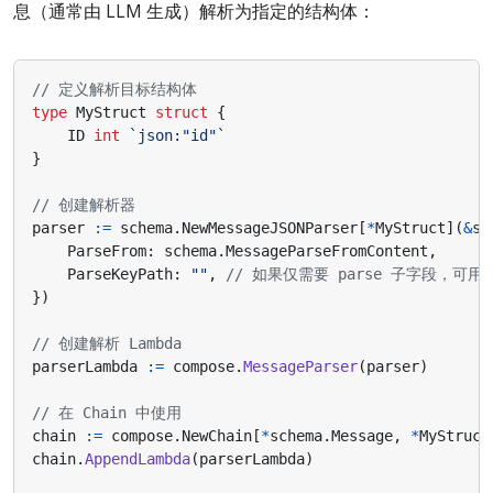
息（通常由 LLM 生成）解析为指定的结构体：
// 定义解析目标结构体
type
MyStruct
struct
{
ID
int
`json:"id"`
}
// 创建解析器
parser
:=
schema
.
NewMessageJSONParser
[
*
MyStruct
](
&
sc
ParseFrom
:
schema
.
MessageParseFromContent
,
ParseKeyPath
:
""
,
// 如果仅需要 parse 子字段，可用 "ke
})
// 创建解析 Lambda
parserLambda
:=
compose
.
MessageParser
(
parser
)
// 在 Chain 中使用
chain
:=
compose
.
NewChain
[
*
schema
.
Message
,
*
MyStruct
chain
.
AppendLambda
(
parserLambda
)