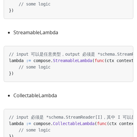
// some logic
})
StreamableLambda
// input 可以是任意类型，output 必须是 *schema.Stream
lambda
:=
compose
.
StreamableLambda
(
func
(
ctx
context
.
// some logic
})
CollectableLambda
// input 必须是 *schema.StreamReader[I]，其中 I 
lambda
:=
compose
.
CollectableLambda
(
func
(
ctx
context
// some logic
})