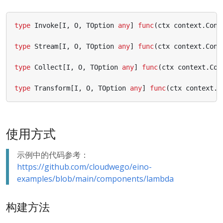
type
Invoke
[
I
,
O
,
TOption
any
]
func
(
ctx
context
.
Cont
type
Stream
[
I
,
O
,
TOption
any
]
func
(
ctx
context
.
Cont
type
Collect
[
I
,
O
,
TOption
any
]
func
(
ctx
context
.
Con
type
Transform
[
I
,
O
,
TOption
any
]
func
(
ctx
context
.
C
使用方式
示例中的代码参考：
https://github.com/cloudwego/eino-
examples/blob/main/components/lambda
构建方法