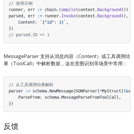
// 使用示例
runner
,
err
:=
chain
.
Compile
(
context
.
Background
())
parsed
,
err
:=
runner
.
Invoke
(
context
.
Background
(),
&
Content
:
`{"id": 1}`
,
})
// parsed.ID == 1
MessageParser 支持从消息内容（Content）或工具调用结
果（ToolCall）中解析数据，这在意图识别等场景中常用：
// 从工具调用结果解析
parser
:=
schema
.
NewMessageJSONParser
[
*
MyStruct
](
&
sc
ParseFrom
:
schema
.
MessageParseFromToolCall
,
})
反馈