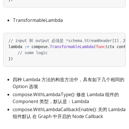
TransformableLambda
// input 和 output 必须是 *schema.StreamReader[I
lambda
:=
compose
.
TransformableLambda
(
func
(
ctx
conte
// some logic
})
四种 Lambda 方法的构造方法中，具有如下几个相同的
Option 选项
compose.WithLambdaType(): 修改 Lambda 组件的
Component 类型，默认是：Lambda
compose.WithLambdaCallbackEnable(): 关闭 Lambda
组件默认 在 Graph 中开启的 Node Callback