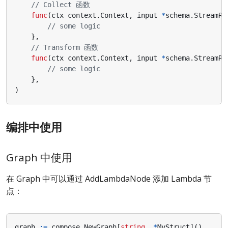
// Collect 函数
func
(
ctx
context
.
Context
,
input
*
schema
.
StreamRe
// some logic
},
// Transform 函数
func
(
ctx
context
.
Context
,
input
*
schema
.
StreamRe
// some logic
},
)
编排中使用
Graph 中使用
在 Graph 中可以通过 AddLambdaNode 添加 Lambda 节
点：
graph
:=
compose
.
NewGraph
[
string
,
*
MyStruct
]()