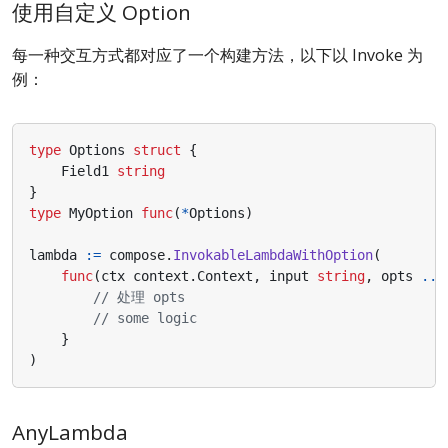
使用自定义 Option
每一种交互方式都对应了一个构建方法，以下以 Invoke 为
例：
type
Options
struct
{
Field1
string
}
type
MyOption
func
(
*
Options
)
lambda
:=
compose
.
InvokableLambdaWithOption
(
func
(
ctx
context
.
Context
,
input
string
,
opts
...
// 处理 opts
// some logic
}
)
AnyLambda