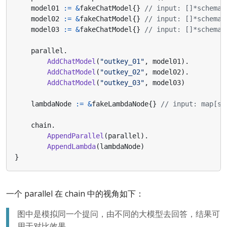
model01
:=
&
fakeChatModel
{}
// input: []*schema.
model02
:=
&
fakeChatModel
{}
// input: []*schema.
model03
:=
&
fakeChatModel
{}
// input: []*schema.
parallel
.
AddChatModel
(
"outkey_01"
,
model01
).
AddChatModel
(
"outkey_02"
,
model02
).
AddChatModel
(
"outkey_03"
,
model03
)
lambdaNode
:=
&
fakeLambdaNode
{}
// input: map[st
chain
.
AppendParallel
(
parallel
).
AppendLambda
(
lambdaNode
)
}
一个 parallel 在 chain 中的视角如下：
图中是模拟同一个提问，由不同的大模型去回答，结果可
用于对比效果