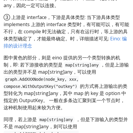
any，因此一定可以连接。
③ 上游是 interface，下游是具体类型: 当下游具体类型
implements 上游的 interface 类型时，有可能可以，有可能
不行，在 compile 时无法确定，只有在运行时，等上游的具
体类型确定了，才能最终确定。时，详细描述可见:
Eino: 编
排的设计理念
图中黄色的部分，则是 eino 提供的另一个类型转换的机
制，即: 若下游接收的类型是
，但是上游输
map[string]any
出的类型并不是 map[string]any，可以使用
graph.AddXXXNode(node_key, xxx,
的方式将上游输出的类
compose.WithOutputKey("outkey")
型转化为 map[string]any，其中 map 的 key 是 option 中
指定的 OutputKey。 一般在多条边汇聚到某一个节点时，
这种机制使用起来较为方便。
同理，若上游是
，但是下游输入的类型并
map[string]any
不是 map[string]any，则可以使用