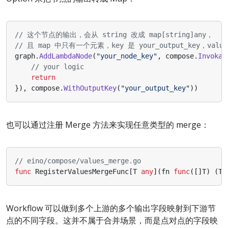
// 这个节点的输出，会从 string 改成 map[string]any，
// 且 map 中只有一个元素，key 是 your_output_key，va
graph
.
AddLambdaNode
(
"your_node_key"
,
compose
.
Invokab
// your logic
return
}),
compose
.
WithOutputKey
(
"your_output_key"
))
也可以通过注册 Merge 方法来实现任意类型的 merge：
// eino/compose/values_merge.go
func
RegisterValuesMergeFunc
[
T
any
](
fn
func
([]
T
)
(
T
,
Workflow 可以做到多个上游的多个输出字段映射到下游节
点的不同字段。这并不属于合并场景，而是点对点的字段映