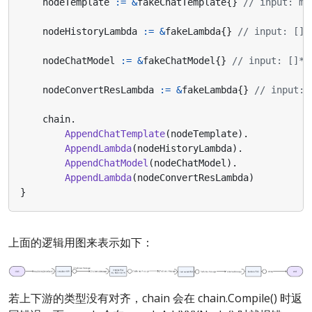
nodeTemplate
:=
&
fakeChatTemplate
{}
// input: ma
nodeHistoryLambda
:=
&
fakeLambda
{}
// input: []*
nodeChatModel
:=
&
fakeChatModel
{}
// input: []*s
nodeConvertResLambda
:=
&
fakeLambda
{}
// input: 
chain
.
AppendChatTemplate
(
nodeTemplate
).
AppendLambda
(
nodeHistoryLambda
).
AppendChatModel
(
nodeChatModel
).
AppendLambda
(
nodeConvertResLambda
)
}
上面的逻辑用图来表示如下：
若上下游的类型没有对齐，chain 会在 chain.Compile() 时返