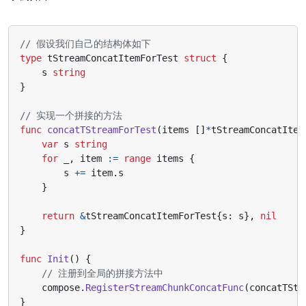
// 假设我们自己的结构体如下
type
tStreamConcatItemForTest
struct
{
s
string
}
// 实现一个拼接的方法
func
concatTStreamForTest
(
items
[]
*
tStreamConcatItem
var
s
string
for
_
,
item
:=
range
items
{
s
+=
item
.
s
}
return
&
tStreamConcatItemForTest
{
s
:
s
},
nil
}
func
Init
()
{
// 注册到全局的拼接方法中
compose
.
RegisterStreamChunkConcatFunc
(
concatTStr
}