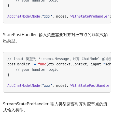
// your handler logic
}
AddChatModelNode
(
"xxx"
,
model
,
WithStatePreHandler
(
p
StatePostHandler: 输入类型需要对齐对应节点的非流式输
出类型。
// input 类型为 *schema.Message，对齐 ChatModel 的
postHandler
:=
func
(
ctx
context
.
Context
,
input
*
sche
// your handler logic
}
AddChatModelNode
(
"xxx"
,
model
,
WithStatePostHandler
(
StreamStatePreHandler: 输入类型需要对齐对应节点的流
式输入类型。