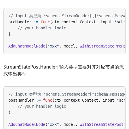
// input 类型为 *schema.StreamReader[[]*schema.Me
preHandler
:=
func
(
ctx
context
.
Context
,
input
*
schem
// your handler logic
}
AddChatModelNode
(
"xxx"
,
model
,
WithStreamStatePreHan
StreamStatePostHandler: 输入类型需要对齐对应节点的流
式输出类型。
// input 类型为 *schema.StreamReader[*schema.Mess
postHandler
:=
func
(
ctx
context
.
Context
,
input
*
sche
// your handler logic
}
AddChatModelNode
(
"xxx"
,
model
,
WithStreamStatePostHa