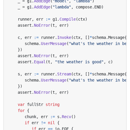
_
=
g1
.
AddEdge
(
"model"
,
"lambda"
)
_
=
g1
.
AddEdge
(
"lambda"
,
compose
.
END
)
runner
,
err
:=
g1
.
Compile
(
ctx
)
assert
.
NoError
(
t
,
err
)
c
,
err
:=
runner
.
Invoke
(
ctx
,
[]
*
schema
.
Message
{
schema
.
UserMessage
(
"what's the weather in bei
})
assert
.
NoError
(
t
,
err
)
assert
.
Equal
(
t
,
"the weather is good"
,
c
)
s
,
err
:=
runner
.
Stream
(
ctx
,
[]
*
schema
.
Message
{
schema
.
UserMessage
(
"what's the weather in bei
})
assert
.
NoError
(
t
,
err
)
var
fullStr
string
for
{
chunk
,
err
:=
s
.
Recv
()
if
err
!=
nil
{
if
err
==
io
.
EOF
{