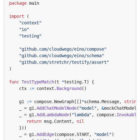
package
main
import
(
"context"
"io"
"testing"
"github.com/cloudwego/eino/compose"
"github.com/cloudwego/eino/schema"
"github.com/stretchr/testify/assert"
)
func
TestTypeMatch
(
t
*
testing
.
T
)
{
ctx
:=
context
.
Background
()
g1
:=
compose
.
NewGraph
[[]
*
schema
.
Message
,
string
_
=
g1
.
AddChatModelNode
(
"model"
,
&
mockChatModel
{
_
=
g1
.
AddLambdaNode
(
"lambda"
,
compose
.
Invokable
return
msg
.
Content
,
nil
}))
_
=
g1
.
AddEdge
(
compose
.
START
,
"model"
)