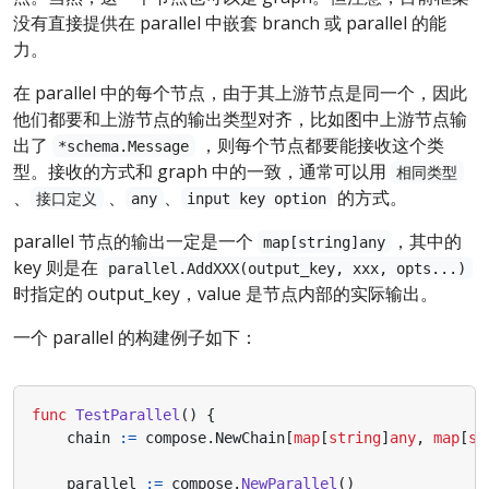
没有直接提供在 parallel 中嵌套 branch 或 parallel 的能
力。
在 parallel 中的每个节点，由于其上游节点是同一个，因此
他们都要和上游节点的输出类型对齐，比如图中上游节点输
出了
，则每个节点都要能接收这个类
*schema.Message
型。接收的方式和 graph 中的一致，通常可以用
相同类型
、
、
、
的方式。
接口定义
any
input key option
parallel 节点的输出一定是一个
，其中的
map[string]any
key 则是在
parallel.AddXXX(output_key, xxx, opts...)
时指定的 output_key，value 是节点内部的实际输出。
一个 parallel 的构建例子如下：
func
TestParallel
()
{
chain
:=
compose
.
NewChain
[
map
[
string
]
any
,
map
[
st
parallel
:=
compose
.
NewParallel
()