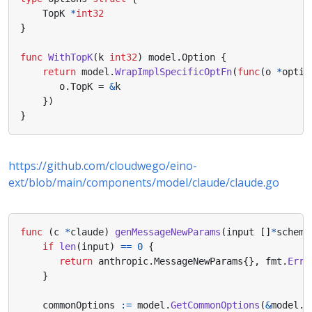
TopK
*
int32
}
func
WithTopK
(
k
int32
)
model
.
Option
{
return
model
.
WrapImplSpecificOptFn
(
func
(
o
*
optio
o
.
TopK
=
&
k
})
}
https://github.com/cloudwego/eino-
ext/blob/main/components/model/claude/claude.go
func
(
c
*
claude
)
genMessageNewParams
(
input
[]
*
schema
if
len
(
input
)
==
0
{
return
anthropic
.
MessageNewParams
{},
fmt
.
Erro
}
commonOptions
:=
model
.
GetCommonOptions
(
&
model
.
O