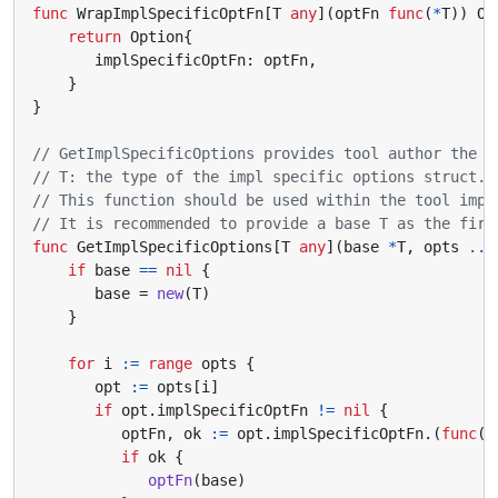
func
WrapImplSpecificOptFn
[
T
any
](
optFn
func
(
*
T
))
Op
return
Option
{
implSpecificOptFn
:
optFn
,
}
}
// GetImplSpecificOptions provides tool author the a
// T: the type of the impl specific options struct.
// This function should be used within the tool impl
// It is recommended to provide a base T as the firs
func
GetImplSpecificOptions
[
T
any
](
base
*
T
,
opts
...
if
base
==
nil
{
base
=
new
(
T
)
}
for
i
:=
range
opts
{
opt
:=
opts
[
i
]
if
opt
.
implSpecificOptFn
!=
nil
{
optFn
,
ok
:=
opt
.
implSpecificOptFn
.(
func
(
*
if
ok
{
optFn
(
base
)