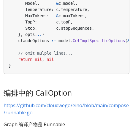
Model
:
&
c
.
model
,
Temperature
:
c
.
temperature
,
MaxTokens
:
&
c
.
maxTokens
,
TopP
:
c
.
topP
,
Stop
:
c
.
stopSequences
,
},
opts
...
)
claudeOptions
:=
model
.
GetImplSpecificOptions
(
&
o
// omit mulple lines...
return
nil
,
nil
}
编排中的 CallOption
https://github.com/cloudwego/eino/blob/main/compose
/runnable.go
Graph 编译产物是 Runnable