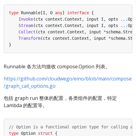
type
Runnable
[
I
,
O
any
]
interface
{
Invoke
(
ctx
context
.
Context
,
input
I
,
opts
...
Opt
Stream
(
ctx
context
.
Context
,
input
I
,
opts
...
Opt
Collect
(
ctx
context
.
Context
,
input
*
schema
.
Strea
Transform
(
ctx
context
.
Context
,
input
*
schema
.
Str
}
Runnable 各方法均接收 compose.Option 列表。
https://github.com/cloudwego/eino/blob/main/compose
/graph_call_options.go
包括 graph run 整体的配置，各类组件的配置，特定
Lambda 的配置等。
// Option is a functional option type for calling a 
type
Option
struct
{