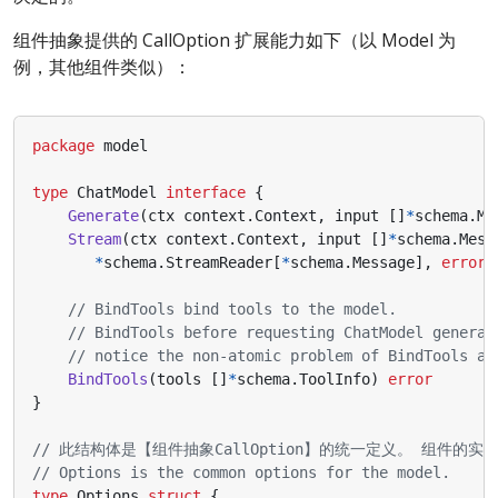
组件抽象提供的 CallOption 扩展能力如下（以 Model 为
例，其他组件类似）：
package
model
type
ChatModel
interface
{
Generate
(
ctx
context
.
Context
,
input
[]
*
schema
.
Me
Stream
(
ctx
context
.
Context
,
input
[]
*
schema
.
Mess
*
schema
.
StreamReader
[
*
schema
.
Message
],
error
)
// BindTools bind tools to the model.
// BindTools before requesting ChatModel general
// notice the non-atomic problem of BindTools an
BindTools
(
tools
[]
*
schema
.
ToolInfo
)
error
}
// 此结构体是【组件抽象CallOption】的统一定义。 组件的实
// Options is the common options for the model.
type
Options
struct
{