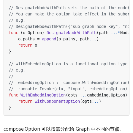
// DesignateNodeWithPath sets the path of the node(s
// You can make the option take effect in the subgra
// e.g.
// DesignateNodeWithPath({"sub graph node key", "nod
func
(
o
Option
)
DesignateNodeWithPath
(
path
...*
NodeP
o
.
paths
=
append
(
o
.
paths
,
path
...
)
return
o
}
// WithEmbeddingOption is a functional option type f
// e.g.
//  embeddingOption := compose.WithEmbeddingOption(e
//  runnable.Invoke(ctx, "input", embeddingOption)
func
WithEmbeddingOption
(
opts
...
embedding
.
Option
)
O
return
withComponentOption
(
opts
...
)
}
compose.Option 可以按需分配给 Graph 中不同的节点。