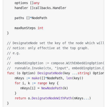
options
[]
any
handler
[]
callbacks
.
Handler
paths
[]
*
NodePath
maxRunSteps
int
}
// DesignateNode set the key of the node which will 
// notice: only effective at the top graph.
// e.g.
//  embeddingOption := compose.WithEmbeddingOption(e
//  runnable.Invoke(ctx, "input", embeddingOption.De
func
(
o
Option
)
DesignateNode
(
key
...
string
)
Option
nKeys
:=
make
([]
*
NodePath
,
len
(
key
))
for
i
,
k
:=
range
key
{
nKeys
[
i
]
=
NewNodePath
(
k
)
}
return
o
.
DesignateNodeWithPath
(
nKeys
...
)
}