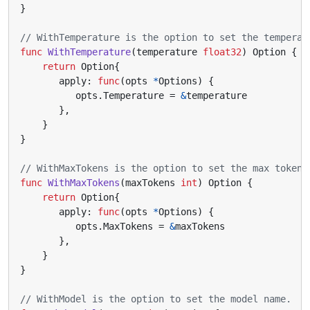
}
// WithTemperature is the option to set the temperat
func
WithTemperature
(
temperature
float32
)
Option
{
return
Option
{
apply
:
func
(
opts
*
Options
)
{
opts
.
Temperature
=
&
temperature
},
}
}
// WithMaxTokens is the option to set the max tokens
func
WithMaxTokens
(
maxTokens
int
)
Option
{
return
Option
{
apply
:
func
(
opts
*
Options
)
{
opts
.
MaxTokens
=
&
maxTokens
},
}
}
// WithModel is the option to set the model name.