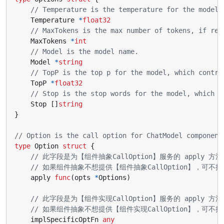
// Temperature is the temperature for the model,
Temperature
*
float32
// MaxTokens is the max number of tokens, if rea
MaxTokens
*
int
// Model is the model name.
Model
*
string
// TopP is the top p for the model, which contro
TopP
*
float32
// Stop is the stop words for the model, which c
Stop
[]
string
}
// Option is the call option for ChatModel component
type
Option
struct
{
// 此字段是为【组件抽象CallOption】服务的 apply 方法，例
// 如果组件抽象不想提供【组件抽象CallOption】，可不提供此
apply
func
(
opts
*
Options
)
// 此字段是为【组件实现CallOption】服务的 apply 方法。
// 如果组件抽象不想提供【组件实现CallOption】，可不提供此字
implSpecificOptFn
any