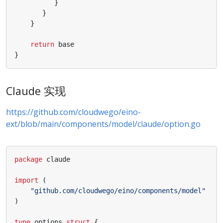
}
}
}
return
base
}
Claude 实现
https://github.com/cloudwego/eino-
ext/blob/main/components/model/claude/option.go
package
claude
import
(
"github.com/cloudwego/eino/components/model"
)
type
options
struct
{