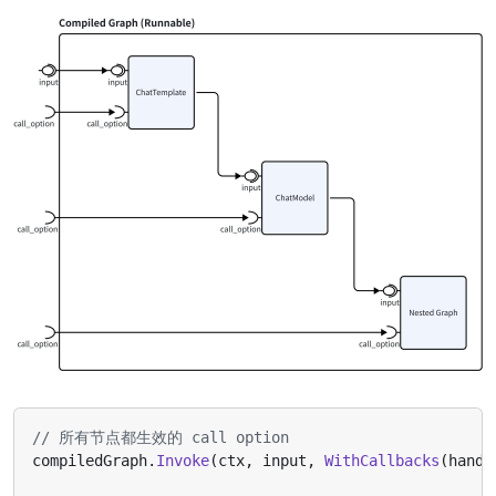
// 所有节点都生效的 call option
compiledGraph
.
Invoke
(
ctx
,
input
,
WithCallbacks
(
handl