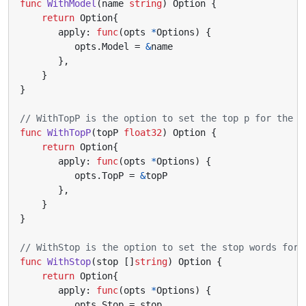
func
WithModel
(
name
string
)
Option
{
return
Option
{
apply
:
func
(
opts
*
Options
)
{
opts
.
Model
=
&
name
},
}
}
// WithTopP is the option to set the top p for the m
func
WithTopP
(
topP
float32
)
Option
{
return
Option
{
apply
:
func
(
opts
*
Options
)
{
opts
.
TopP
=
&
topP
},
}
}
// WithStop is the option to set the stop words for 
func
WithStop
(
stop
[]
string
)
Option
{
return
Option
{
apply
:
func
(
opts
*
Options
)
{
opts
.
Stop
=
stop