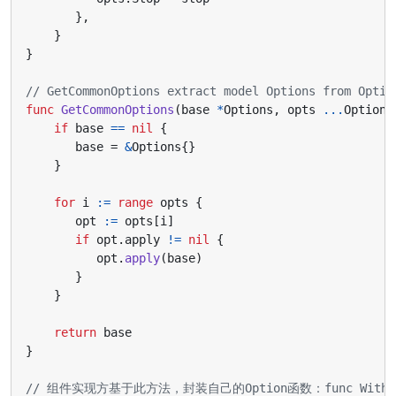
},
}
}
// GetCommonOptions extract model Options from Optio
func
GetCommonOptions
(
base
*
Options
,
opts
...
Option
)
if
base
==
nil
{
base
=
&
Options
{}
}
for
i
:=
range
opts
{
opt
:=
opts
[
i
]
if
opt
.
apply
!=
nil
{
opt
.
apply
(
base
)
}
}
return
base
}
// 组件实现方基于此方法，封装自己的Option函数：func WithXXX(x