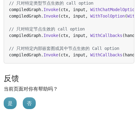
// 只对特定类型节点生效的 call option
compiledGraph
.
Invoke
(
ctx
,
input
,
WithChatModelOption
compiledGraph
.
Invoke
(
ctx
,
input
,
WithToolOption
(
With
// 只对特定节点生效的 call option
compiledGraph
.
Invoke
(
ctx
,
input
,
WithCallbacks
(
handl
// 只对特定内部嵌套图或其中节点生效的 Call option
compiledGraph
.
Invoke
(
ctx
,
input
,
WithCallbacks
(
handl
反馈
当前页面对你有帮助吗？
是
否