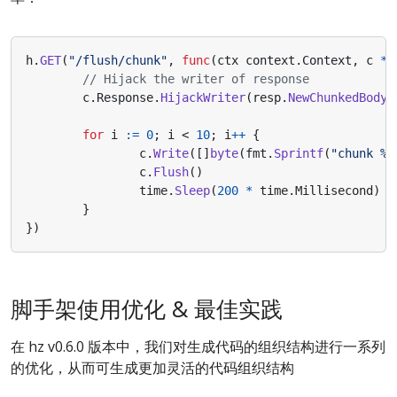
h
.
GET
(
"/flush/chunk"
,
func
(
ctx
context
.
Context
,
c
*
a
// Hijack the writer of response
c
.
Response
.
HijackWriter
(
resp
.
NewChunkedBodyW
for
i
:=
0
;
i
<
10
;
i
++
{
c
.
Write
([]
byte
(
fmt
.
Sprintf
(
"chunk %d
c
.
Flush
()
time
.
Sleep
(
200
*
time
.
Millisecond
)
}
})
脚手架使用优化 & 最佳实践
在 hz v0.6.0 版本中，我们对生成代码的组织结构进行一系列
的优化，从而可生成更加灵活的代码组织结构