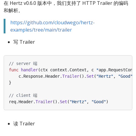
在 Hertz v0.6.0 版本中，我们支持了 HTTP Trailer 的编码
和解析。
https://github.com/cloudwego/hertz-
examples/tree/main/trailer
写 Trailer
// server 端
func
handler
(
ctx
context
.
Context
,
c
*
app
.
RequestCont
c
.
Response
.
Header
.
Trailer
().
Set
(
"Hertz"
,
"Good"
)
}
// client 端
req
.
Header
.
Trailer
().
Set
(
"Hertz"
,
"Good"
)
读 Trailer