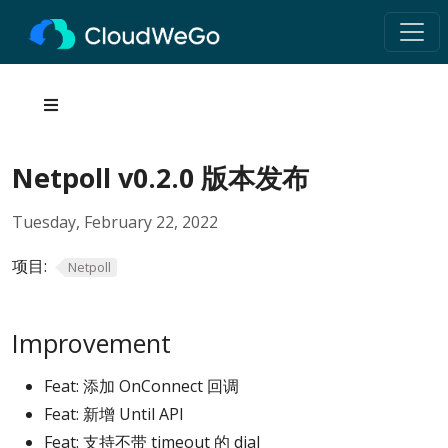
Netpoll v0.2.0 版本发布
Tuesday, February 22, 2022
项目:
Netpoll
Improvement
Feat: 添加 OnConnect 回调
Feat: 新增 Until API
Feat: 支持不带 timeout 的 dial